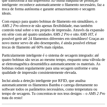
que transforma a tua impressora 3D numa máquina de produção
inteligente: reconhece automaticamente o filamento necessário, faz a
troca de forma autónoma e garante armazenamento e secagem
ideais.
Com espaço para quatro bobinas de filamento em simultâneo, o
AMS 2 Pro
oferece-te não apenas flexibilidade, mas também
controlo total sobre o teu projeto de impressão. Através da expansão
em série com até quatro unidades
AMS 2 Pro
e oito
AMS HT
, é
possível gerir até 24 filamentos diferentes em simultâneo! Graças ao
novo motor servo de alto desempenho, é ainda possível efetuar
trocas de filamento até 60% mais rápidas.
Particularmente inteligente é o sistema de secagem integrado: até
quatro bobinas são secas ao mesmo tempo, enquanto uma válvula de
ar eletromagnética desumidifica automaticamente os materiais. As
bobinas rodam regularmente para uma secagem uniforme e uma
qualidade de impressão consistentemente elevada.
Inclui ainda a deteção inteligente por RFID, que analisa
automaticamente os filamentos Bambu e carrega diretamente no
software todos os parâmetros necessários, como temperatura ou
tempo de secagem. Tu concentras-te nos teus designs – o
AMS 2 Pro
trata do resto!