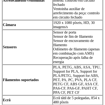
Arrefecimento/Ventoinhas
hotend: controlo em circuito
fechado
Ventoinha auxiliar de
arrefecimento da peça: controlo
em circuito fechado
1920 x 1080 píxeis, HD, 30
Câmara
imagens/s
Sensor de porta
Sensor de fim de filamento
Sensor de encravamento de
filamento
Sensores
Odómetro de filamento (apenas
em combinação com AMS)
Recuperação após falha de
energia
PLA, PETG, ABS, ASA, TPU,
Support for PLA, Support for
PLA/PETG, Support for ABS,
Filamentos suportados
PET, PA, PC, PVA, PLA CF,
PETG CF, ABS GF, ASA CF,
PA6-CF, PA6-GF, PAHT CF,
PPA CF, PET CF
Ecrã tátil de 5 polegadas, 854 x
Ecrã
480 píxeis