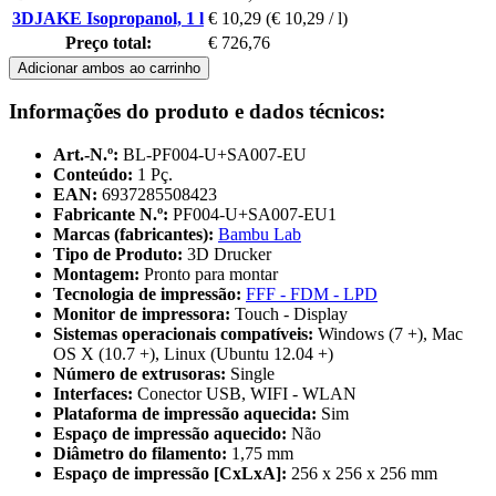
3DJAKE Isopropanol, 1 l
€ 10,29
(€ 10,29 / l)
Preço total:
€ 726,76
Adicionar ambos ao carrinho
Informações do produto e dados técnicos:
Art.-N.º:
BL-PF004-U+SA007-EU
Conteúdo:
1 Pç.
EAN:
6937285508423
Fabricante N.º:
PF004-U+SA007-EU1
Marcas (fabricantes):
Bambu Lab
Tipo de Produto:
3D Drucker
Montagem:
Pronto para montar
Tecnologia de impressão:
FFF - FDM - LPD
Monitor de impressora:
Touch - Display
Sistemas operacionais compatíveis:
Windows (7 +), Mac
OS X (10.7 +), Linux (Ubuntu 12.04 +)
Número de extrusoras:
Single
Interfaces:
Conector USB, WIFI - WLAN
Plataforma de impressão aquecida:
Sim
Espaço de impressão aquecido:
Não
Diâmetro do filamento:
1,75 mm
Espaço de impressão [CxLxA]:
256 x 256 x 256 mm