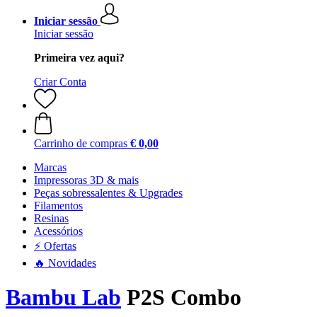
Iniciar sessão
Iniciar sessão
Primeira vez aqui?
Criar Conta
Carrinho de compras
€ 0,00
Marcas
Impressoras 3D & mais
Peças sobressalentes & Upgrades
Filamentos
Resinas
Acessórios
⚡ Ofertas
🔥 Novidades
Bambu Lab
P2S Combo