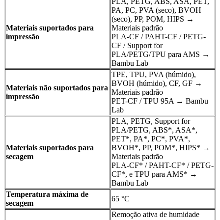
PLA, PETG, ABS, ASA, PET,
PA, PC, PVA (seco), BVOH
(seco), PP, POM, HIPS →
Materiais suportados para
Materiais padrão
impressão
PLA-CF / PAHT-CF / PETG-
CF / Support for
PLA/PETG/TPU para AMS →
Bambu Lab
TPE, TPU, PVA (húmido),
BVOH (húmido), CF, GF →
Materiais não suportados para
Materiais padrão
impressão
PET-CF / TPU 95A → Bambu
Lab
PLA, PETG, Support for
PLA/PETG, ABS*, ASA*,
PET*, PA*, PC*, PVA*,
Materiais suportados para
BVOH*, PP, POM*, HIPS* →
secagem
Materiais padrão
PLA-CF* / PAHT-CF* / PETG-
CF*, e TPU para AMS* →
Bambu Lab
Temperatura máxima de
65 °C
secagem
Remoção ativa de humidade