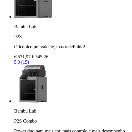
Bambu Lab
P2S
O icónico polivalente, mas redefinido!
€ 531,97
€ 545,26
5.0 (15)
Bambu Lab
P2S Combo
Power duo para mais cor, mais controlo e mais desempenho