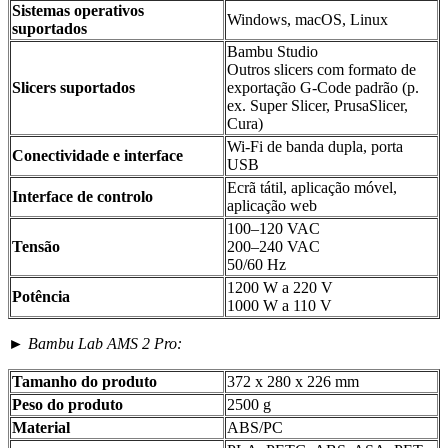
Sistemas operativos
Windows, macOS, Linux
suportados
Bambu Studio
Outros slicers com formato de
Slicers suportados
exportação G-Code padrão (p.
ex. Super Slicer, PrusaSlicer,
Cura)
Wi-Fi de banda dupla, porta
Conectividade e interface
USB
Ecrã tátil, aplicação móvel,
Interface de controlo
aplicação web
100–120 VAC
Tensão
200–240 VAC
50/60 Hz
1200 W a 220 V
Potência
1000 W a 110 V
►
Bambu Lab AMS 2 Pro:
Tamanho do produto
372 x 280 x 226 mm
Peso do produto
2500 g
Material
ABS/PC