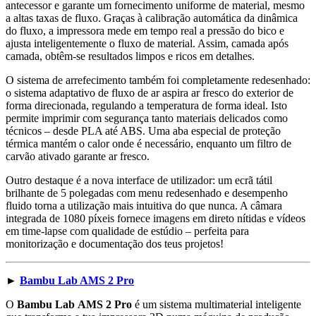
antecessor e garante um fornecimento uniforme de material, mesmo
a altas taxas de fluxo. Graças à calibração automática da dinâmica
do fluxo, a impressora mede em tempo real a pressão do bico e
ajusta inteligentemente o fluxo de material. Assim, camada após
camada, obtêm-se resultados limpos e ricos em detalhes.
O sistema de arrefecimento também foi completamente redesenhado:
o sistema adaptativo de fluxo de ar aspira ar fresco do exterior de
forma direcionada, regulando a temperatura de forma ideal. Isto
permite imprimir com segurança tanto materiais delicados como
técnicos – desde PLA até ABS. Uma aba especial de proteção
térmica mantém o calor onde é necessário, enquanto um filtro de
carvão ativado garante ar fresco.
Outro destaque é a nova interface de utilizador: um ecrã tátil
brilhante de 5 polegadas com menu redesenhado e desempenho
fluido torna a utilização mais intuitiva do que nunca. A câmara
integrada de 1080 píxeis fornece imagens em direto nítidas e vídeos
em time-lapse com qualidade de estúdio – perfeita para
monitorização e documentação dos teus projetos!
►
Bambu Lab AMS 2 Pro
O
Bambu Lab
AMS 2 Pro
é um sistema multimaterial inteligente