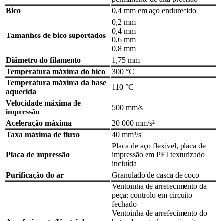
Bico
0,4 mm em aço endurecido
0,2 mm
0,4 mm
Tamanhos de bico suportados
0,6 mm
0,8 mm
Diâmetro do filamento
1,75 mm
Temperatura máxima do bico
300 °C
Temperatura máxima da base
110 °C
aquecida
Velocidade máxima de
500 mm/s
impressão
Aceleração máxima
20 000 mm/s²
Taxa máxima de fluxo
40 mm³/s
Placa de aço flexível, placa de
Placa de impressão
impressão em PEI texturizado
incluída
Purificação do ar
Granulado de casca de coco
Ventoinha de arrefecimento da
peça: controlo em circuito
fechado
Ventoinha de arrefecimento do