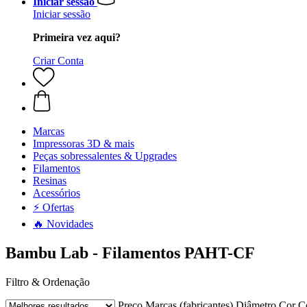
Iniciar sessão
Iniciar sessão
Primeira vez aqui?
Criar Conta
Marcas
Impressoras 3D & mais
Peças sobressalentes & Upgrades
Filamentos
Resinas
Acessórios
⚡ Ofertas
🔥 Novidades
Bambu Lab - Filamentos PAHT-CF
Filtro & Ordenação
Preço
Marcas (fabricantes)
Diâmetro
Cor
C