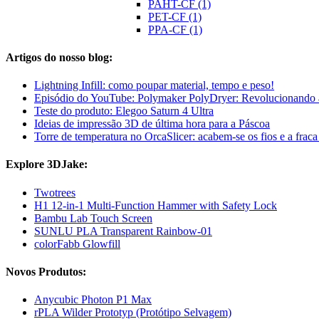
PAHT-CF (1)
PET-CF (1)
PPA-CF (1)
Artigos do nosso blog:
Lightning Infill: como poupar material, tempo e peso!
Episódio do YouTube: Polymaker PolyDryer: Revolucionando 
Teste do produto: Elegoo Saturn 4 Ultra
Ideias de impressão 3D de última hora para a Páscoa
Torre de temperatura no OrcaSlicer: acabem-se os fios e a frac
Explore 3DJake:
Twotrees
H1 12-in-1 Multi-Function Hammer with Safety Lock
Bambu Lab Touch Screen
SUNLU PLA Transparent Rainbow-01
colorFabb Glowfill
Novos Produtos:
Anycubic Photon P1 Max
rPLA Wilder Prototyp (Protótipo Selvagem)