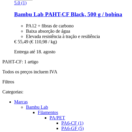
5.0 (1)
Bambu Lab
PAHT-​CF Black, 500 g / bobina
PA12 + fibras de carbono
Baixa absorção de água
Elevada resistência à tração e resiliência
€ 55,49
(€ 110,98 / kg)
Entrega até 18. agosto
PAHT-CF: 1 artigo
Todos os preços incluem IVA
Filtros
Categorias:
Marcas
Bambu Lab
Filamentos
PA/PET
PA6-CF (1)
PA6-GF (5)