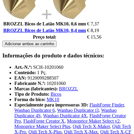
BROZZL Bicos de Latão MK10, 0,6 mm
€ 7,37
BROZZL Bicos de Latão MK10, 0,4 mm
€ 8,19
Preço total:
€ 15,56
Adicionar ambos ao carrinho
Informações do produto e dados técnicos:
Art.-N.º:
SCH-10201060
Conteúdo:
1 Pç.
EAN:
9120099288507
Fabricante N.º:
10201060
Marcas (fabricantes):
BROZZL
Tipo de Produto:
Bicos
Forma do bico:
MK10
Especialmente para impressoras 3D:
FlashForge Finder
,
Wanhao Duplicator 6
,
Wanhao Duplicator i3
,
Wanhao
Duplicator 4S
,
Wanhao Duplicator 4X
,
FlashForge Creator
Pro
,
FlashForge Creator X
,
Monoprice Maker Select v2
,
Monoprice Maker Select Plus
,
Qidi Tech X-Maker
,
Qidi Tech
X-Pro
,
Qidi Tech X-Plus
,
Qidi Tech X-Max
,
Qidi Tech X-CF