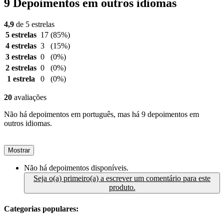
9 Depoimentos em outros idiomas
4,9
de 5 estrelas
5 estrelas
17
(85%)
4 estrelas
3
(15%)
3 estrelas
0
(0%)
2 estrelas
0
(0%)
1 estrela
0
(0%)
20
avaliações
Não há depoimentos em português, mas há 9 depoimentos em
outros idiomas.
Mostrar
Não há depoimentos disponíveis.
Seja o(a) primeiro(a) a escrever um comentário para este
produto.
Categorias populares: