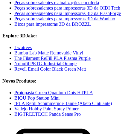
Peças sobressalentes e atualizações em oferta
Peças sobressalentes para impressoras 3D da QIDI Tech
Peças sobressalentes para impressoras 3D da FlashForge
Peças sobressalentes para impressoras 3D da Wanhao
Bicos para impressoras 3D da BROZZL
Explore 3DJake:
Twotrees
Bambu Lab Matte Removable Vinyl
The Filament ReFill PLA Plasma Purple
Nobufil PETG Industrial Orange
Revell Email Color Black Green Matt
Novos Produtos:
Protopasta Green Quantum Dots HTPLA
BIQU Pop Station Mini
rPLA Refill Schimmernde Tanne (Abeto Cintilante)
Vallejo Hobby Paint Spray Primer
BIGTREETECH Panda Sense Pro