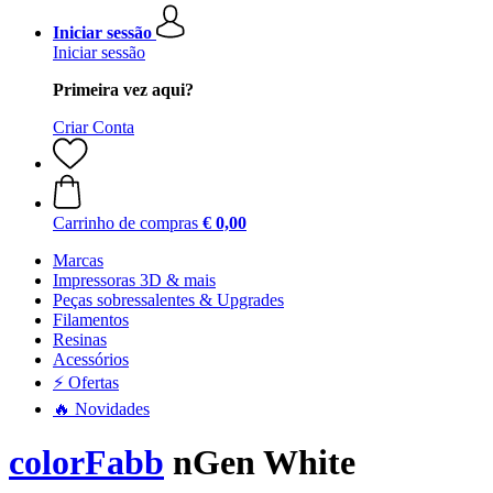
Iniciar sessão
Iniciar sessão
Primeira vez aqui?
Criar Conta
Carrinho de compras
€ 0,00
Marcas
Impressoras 3D & mais
Peças sobressalentes & Upgrades
Filamentos
Resinas
Acessórios
⚡ Ofertas
🔥 Novidades
colorFabb
nGen White