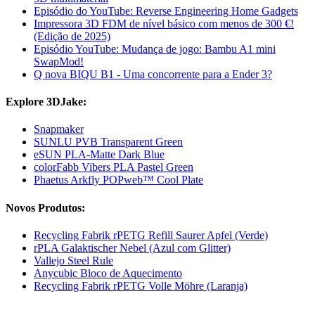
Episódio do YouTube: Reverse Engineering Home Gadgets
Impressora 3D FDM de nível básico com menos de 300 €!
(Edição de 2025)
Episódio YouTube: Mudança de jogo: Bambu A1 mini
SwapMod!
Q nova BIQU B1 - Uma concorrente para a Ender 3?
Explore 3DJake:
Snapmaker
SUNLU PVB Transparent Green
eSUN PLA-Matte Dark Blue
colorFabb Vibers PLA Pastel Green
Phaetus Arkfly POPweb™ Cool Plate
Novos Produtos:
Recycling Fabrik rPETG Refill Saurer Apfel (Verde)
rPLA Galaktischer Nebel (Azul com Glitter)
Vallejo Steel Rule
Anycubic Bloco de Aquecimento
Recycling Fabrik rPETG Volle Möhre (Laranja)