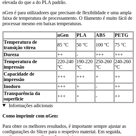
elevada do que a do PLA padrão.
nGen é para utilizadores que precisam de flexibilidade e uma ampla
faixa de temperatura de processamento. O filamento é muito fácil de
processar mesmo em baixas temperaturas.
nGen
PLA
ABS
PETG
Temperatura de
85 °C
50 °C
100 °C
75 °C
transição vítrea
Dureza
++
-
+++
+++
Temperatura de
220-240
190-220
250-260
240-260
impressão
°C
°C
°C
°C
Capacidade de
+++
+++
+
++
impressão
Inodoro
+++
+
-
++
Transparência da
+++
+
-
++
superfície
Informações adicionais
Como imprimir com nGen:
Para obter os melhores resultados, é importante sempre ajustar as
configurações do Slicer para o respetivo material. Em seguida,