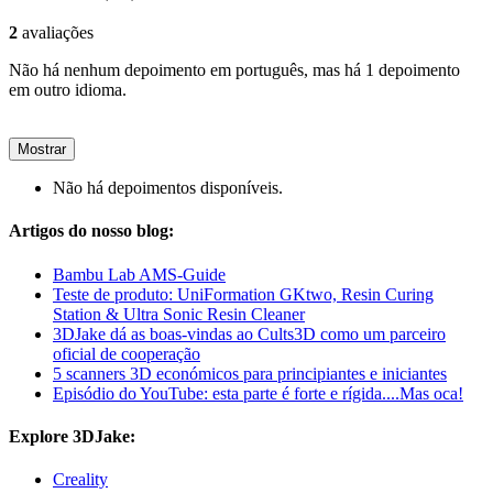
2
avaliações
Não há nenhum depoimento em português, mas há 1 depoimento
em outro idioma.
Mostrar
Não há depoimentos disponíveis.
Artigos do nosso blog:
Bambu Lab AMS-Guide
Teste de produto: UniFormation GKtwo, Resin Curing
Station & Ultra Sonic Resin Cleaner
3DJake dá as boas-vindas ao Cults3D como um parceiro
oficial de cooperação
5 scanners 3D económicos para principiantes e iniciantes
Episódio do YouTube: esta parte é forte e rígida....Mas oca!
Explore 3DJake:
Creality