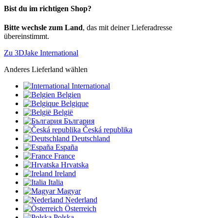
Bist du im richtigen Shop?
Bitte wechsle zum Land
, das mit deiner Lieferadresse
übereinstimmt.
Zu 3DJake International
Anderes Lieferland wählen
International
Belgien
Belgique
België
България
Česká republika
Deutschland
España
France
Hrvatska
Ireland
Italia
Magyar
Nederland
Österreich
Polska