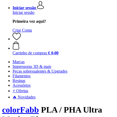
Iniciar sessão
Iniciar sessão
Primeira vez aqui?
Criar Conta
Carrinho de compras
€ 0,00
Marcas
Impressoras 3D & mais
Peças sobressalentes & Upgrades
Filamentos
Resinas
Acessórios
⚡ Ofertas
🔥 Novidades
colorFabb
PLA / PHA Ultra