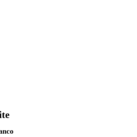
te
anco