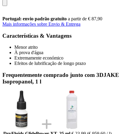
Portugal: envio padrão gratuito
a partir de € 87,90
Mais informações sobre Envio & Entrega
Características & Vantagens
Menor atrito
À prova d'água
Extremamente económico
Efeitos de lubrificação de longo prazo
Frequentemente comprado junto com 3DJAKE
Isopropanol, 1 l
DryFluids GlidePower XT, 25 ml
€ 23,99
(€ 959,60 / l)