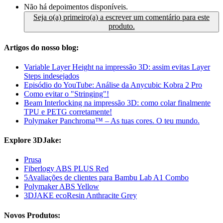
Não há depoimentos disponíveis.
Seja o(a) primeiro(a) a escrever um comentário para este
produto.
Artigos do nosso blog:
Variable Layer Height na impressão 3D: assim evitas Layer
Steps indesejados
Episódio do YouTube: Análise da Anycubic Kobra 2 Pro
Como evitar o "Stringing"!
Beam Interlocking na impressão 3D: como colar finalmente
TPU e PETG corretamente!
Polymaker Panchroma™ – As tuas cores. O teu mundo.
Explore 3DJake:
Prusa
Fiberlogy ABS PLUS Red
5Avaliações de clientes para Bambu Lab A1 Combo
Polymaker ABS Yellow
3DJAKE ecoResin Anthracite Grey
Novos Produtos: