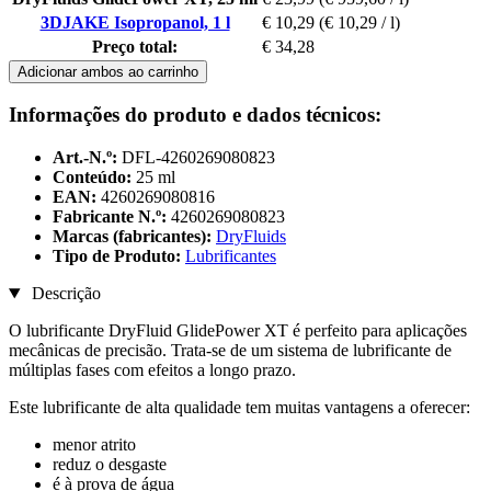
3DJAKE Isopropanol, 1 l
€ 10,29
(€ 10,29 / l)
Preço total:
€ 34,28
Adicionar ambos ao carrinho
Informações do produto e dados técnicos:
Art.-N.º:
DFL-4260269080823
Conteúdo:
25 ml
EAN:
4260269080816
Fabricante N.º:
4260269080823
Marcas (fabricantes):
DryFluids
Tipo de Produto:
Lubrificantes
Descrição
O lubrificante DryFluid GlidePower XT é perfeito para aplicações
mecânicas de precisão. Trata-se de um sistema de lubrificante de
múltiplas fases com efeitos a longo prazo.
Este lubrificante de alta qualidade tem muitas vantagens a oferecer:
menor atrito
reduz o desgaste
é à prova de água