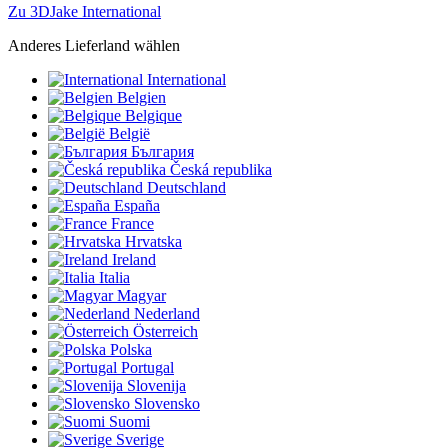
Zu 3DJake International
Anderes Lieferland wählen
International
Belgien
Belgique
België
България
Česká republika
Deutschland
España
France
Hrvatska
Ireland
Italia
Magyar
Nederland
Österreich
Polska
Portugal
Slovenija
Slovensko
Suomi
Sverige