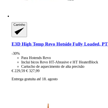
Carrinho
E3D
High Temp Revo Hotside Fully Loaded, P
-30%
Para Hotends Revo
Inclui bicos Revo HT-Abrasive e HT HeaterBlock
Cartucho de aquecimento de alta precisão
€ 229,59
€ 327,99
Entrega gratuita até 18. agosto