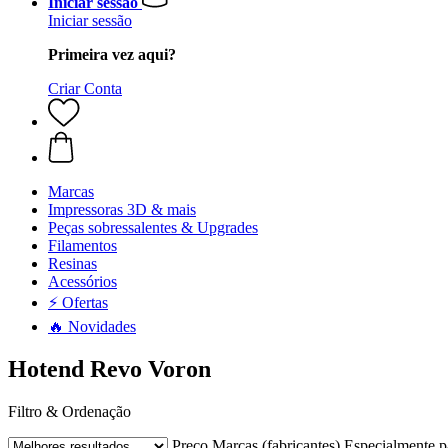
Iniciar sessão
Iniciar sessão
Primeira vez aqui?
Criar Conta
Marcas
Impressoras 3D & mais
Peças sobressalentes & Upgrades
Filamentos
Resinas
Acessórios
⚡ Ofertas
🔥 Novidades
Hotend Revo Voron
Filtro & Ordenação
Preço
Marcas (fabricantes)
Especialmente p