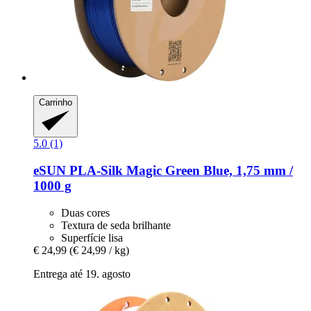
Carrinho
5.0 (1)
eSUN
PLA-​Silk Magic Green Blue, 1,75 mm /
1000 g
Duas cores
Textura de seda brilhante
Superfície lisa
€ 24,99
(€ 24,99 / kg)
Entrega até 19. agosto