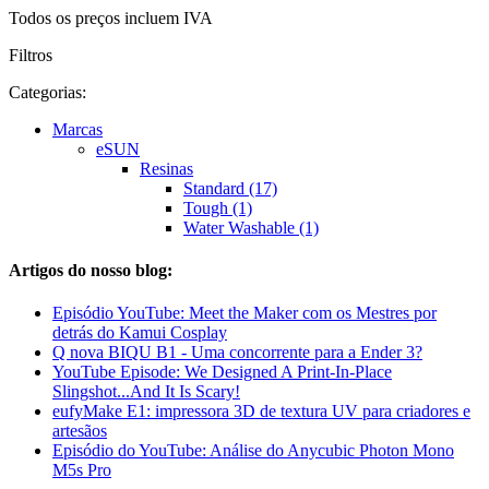
Todos os preços incluem IVA
Filtros
Categorias:
Marcas
eSUN
Resinas
Standard (17)
Tough (1)
Water Washable (1)
Artigos do nosso blog:
Episódio YouTube: Meet the Maker com os Mestres por
detrás do Kamui Cosplay
Q nova BIQU B1 - Uma concorrente para a Ender 3?
YouTube Episode: We Designed A Print-In-Place
Slingshot...And It Is Scary!
eufyMake E1: impressora 3D de textura UV para criadores e
artesãos
Episódio do YouTube: Análise do Anycubic Photon Mono
M5s Pro