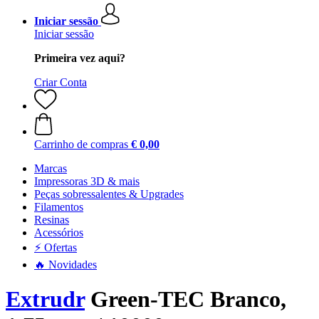
Iniciar sessão
Iniciar sessão
Primeira vez aqui?
Criar Conta
Carrinho de compras
€ 0,00
Marcas
Impressoras 3D & mais
Peças sobressalentes & Upgrades
Filamentos
Resinas
Acessórios
⚡ Ofertas
🔥 Novidades
Extrudr
Green-TEC Branco,