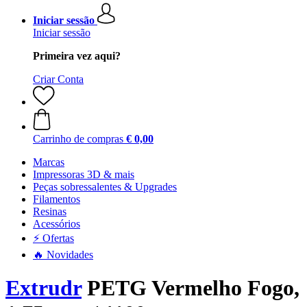
Iniciar sessão
Iniciar sessão
Primeira vez aqui?
Criar Conta
Carrinho de compras
€ 0,00
Marcas
Impressoras 3D & mais
Peças sobressalentes & Upgrades
Filamentos
Resinas
Acessórios
⚡ Ofertas
🔥 Novidades
Extrudr
PETG Vermelho Fogo,