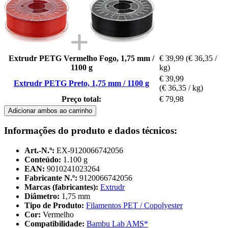
Extrudr PETG Vermelho Fogo, 1,75 mm /
€ 39,99
(€ 36,35 /
1100 g
kg)
€ 39,99
Extrudr PETG Preto, 1,75 mm / 1100 g
(€ 36,35 / kg)
Preço total:
€ 79,98
Adicionar ambos ao carrinho
Informações do produto e dados técnicos:
Art.-N.º:
EX-9120066742056
Conteúdo:
1.100 g
EAN:
9010241023264
Fabricante N.º:
9120066742056
Marcas (fabricantes):
Extrudr
Diâmetro:
1,75 mm
Tipo de Produto:
Filamentos PET / Copolyester
Cor:
Vermelho
Compatibilidade:
Bambu Lab AMS*