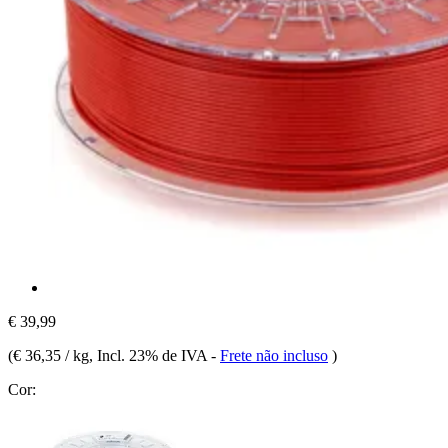
€ 39,99
(
€ 36,35 / kg
, Incl. 23% de IVA
-
Frete não incluso
)
Cor: