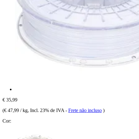
€ 35,99
(
€ 47,99 / kg
, Incl. 23% de IVA
-
Frete não incluso
)
Cor: