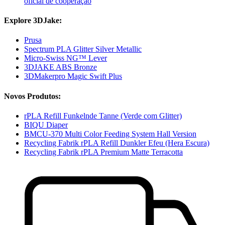
oficial de cooperação
Explore 3DJake:
Prusa
Spectrum PLA Glitter Silver Metallic
Micro-Swiss NG™ Lever
3DJAKE ABS Bronze
3DMakerpro Magic Swift Plus
Novos Produtos:
rPLA Refill Funkelnde Tanne (Verde com Glitter)
BIQU Diaper
BMCU-370 Multi Color Feeding System Hall Version
Recycling Fabrik rPLA Refill Dunkler Efeu (Hera Escura)
Recycling Fabrik rPLA Premium Matte Terracotta