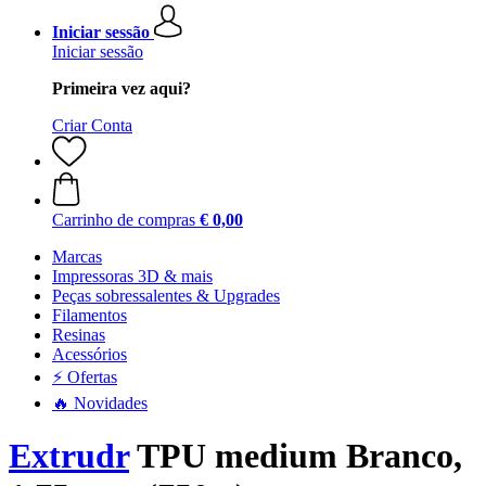
Iniciar sessão
Iniciar sessão
Primeira vez aqui?
Criar Conta
Carrinho de compras
€ 0,00
Marcas
Impressoras 3D & mais
Peças sobressalentes & Upgrades
Filamentos
Resinas
Acessórios
⚡ Ofertas
🔥 Novidades
Extrudr
TPU medium Branco,