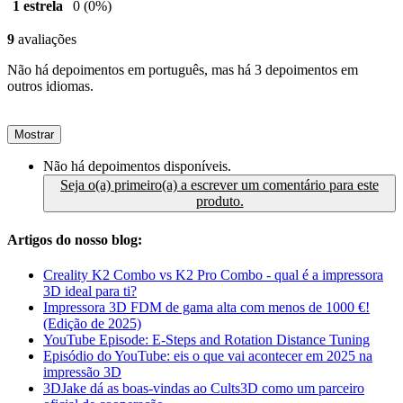
1 estrela
0
(0%)
9
avaliações
Não há depoimentos em português, mas há 3 depoimentos em
outros idiomas.
Mostrar
Não há depoimentos disponíveis.
Seja o(a) primeiro(a) a escrever um comentário para este
produto.
Artigos do nosso blog:
Creality K2 Combo vs K2 Pro Combo - qual é a impressora
3D ideal para ti?
Impressora 3D FDM de gama alta com menos de 1000 €!
(Edição de 2025)
YouTube Episode: E-Steps and Rotation Distance Tuning
Episódio do YouTube: eis o que vai acontecer em 2025 na
impressão 3D
3DJake dá as boas-vindas ao Cults3D como um parceiro