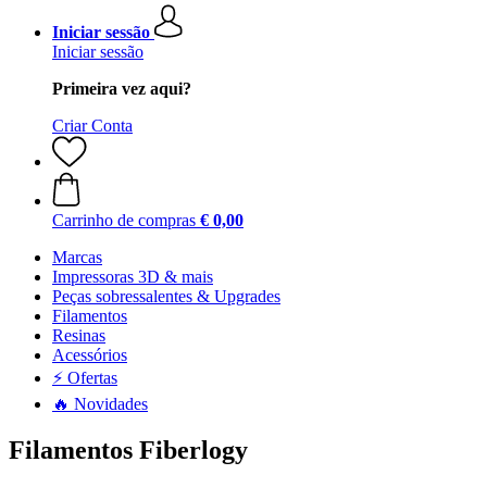
Iniciar sessão
Iniciar sessão
Primeira vez aqui?
Criar Conta
Carrinho de compras
€ 0,00
Marcas
Impressoras 3D & mais
Peças sobressalentes & Upgrades
Filamentos
Resinas
Acessórios
⚡ Ofertas
🔥 Novidades
Filamentos Fiberlogy