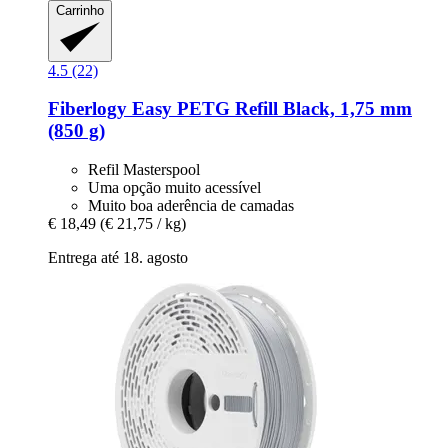
Carrinho
4.5 (22)
Fiberlogy
Easy PETG Refill Black, 1,75 mm
(850 g)
Refil Masterspool
Uma opção muito acessível
Muito boa aderência de camadas
€ 18,49
(€ 21,75 / kg)
Entrega até 18. agosto