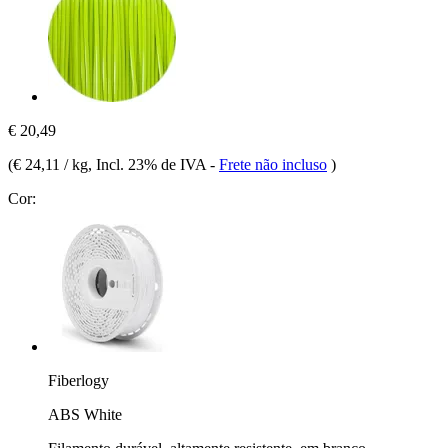
€ 20,49
(
€ 24,11 / kg
, Incl. 23% de IVA
-
Frete não incluso
)
Cor:
Fiberlogy
ABS White