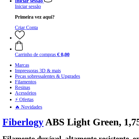
Iniciar sessão
Iniciar sessão
Primeira vez aqui?
Criar Conta
Carrinho de compras
€ 0,00
Marcas
Impressoras 3D & mais
Peças sobressalentes & Upgrades
Filamentos
Resinas
Acessórios
⚡ Ofertas
🔥 Novidades
Fiberlogy
ABS Light Green, 1,7
Filamento durável, altamente resistente, e