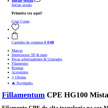
Iniciar sessão
Iniciar sessão
Primeira vez aqui?
Criar Conta
Carrinho de compras
€ 0,00
Marcas
Impressoras 3D & mais
Peças sobressalentes & Upgrades
Filamentos
Resinas
Acessórios
⚡ Ofertas
🔥 Novidades
Fillamentum
CPE HG100 Mistak
Filamento CPE de alta tecnologia na cor M