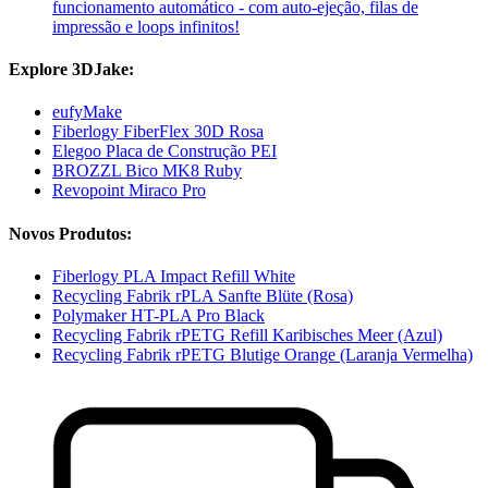
funcionamento automático - com auto-ejeção, filas de
impressão e loops infinitos!
Explore 3DJake:
eufyMake
Fiberlogy FiberFlex 30D Rosa
Elegoo Placa de Construção PEI
BROZZL Bico MK8 Ruby
Revopoint Miraco Pro
Novos Produtos:
Fiberlogy PLA Impact Refill White
Recycling Fabrik rPLA Sanfte Blüte (Rosa)
Polymaker HT-PLA Pro Black
Recycling Fabrik rPETG Refill Karibisches Meer (Azul)
Recycling Fabrik rPETG Blutige Orange (Laranja Vermelha)