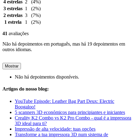
4 estrelas
2
(4%)
3 estrelas
1
(2%)
2 estrelas
3
(7%)
1 estrela
1
(2%)
41
avaliações
Não há depoimentos em português, mas há 19 depoimentos em
outros idiomas.
Mostrar
Não há depoimentos disponíveis.
Artigos do nosso blog:
YouTube Episode: Leather Bag Part Deux: Electric
Boogaloo!
5 scanners 3D económicos para principiantes e iniciantes
Creality K2 Combo vs K2 Pro Combo - qual é a impressora
3D ideal para ti?
Impressão de alta velocidade: tuas opções
Transforme a tua impressora 3D num sistema de