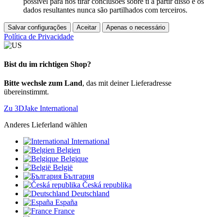
possível para nós tirar conclusões sobre ti a partir disso e os
dados resultantes nunca são partilhados com terceiros.
Salvar configurações
Aceitar
Apenas o necessário
Política de Privacidade
Bist du im richtigen Shop?
Bitte wechsle zum Land
, das mit deiner Lieferadresse
übereinstimmt.
Zu 3DJake International
Anderes Lieferland wählen
International
Belgien
Belgique
België
България
Česká republika
Deutschland
España
France