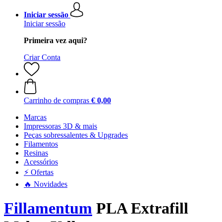
Iniciar sessão
Iniciar sessão
Primeira vez aqui?
Criar Conta
Carrinho de compras
€ 0,00
Marcas
Impressoras 3D & mais
Peças sobressalentes & Upgrades
Filamentos
Resinas
Acessórios
⚡ Ofertas
🔥 Novidades
Fillamentum
PLA Extrafill