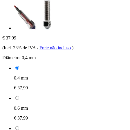
€ 37,99
(Incl. 23% de IVA
-
Frete não incluso
)
Diâmetro:
0,4 mm
0,4 mm
€ 37,99
0,6 mm
€ 37,99