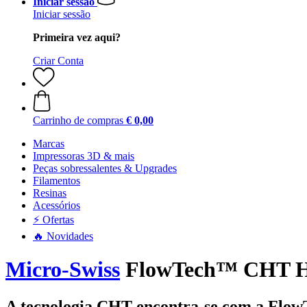
Iniciar sessão
Iniciar sessão
Primeira vez aqui?
Criar Conta
Carrinho de compras
€ 0,00
Marcas
Impressoras 3D & mais
Peças sobressalentes & Upgrades
Filamentos
Resinas
Acessórios
⚡ Ofertas
🔥 Novidades
Micro-Swiss
FlowTech™ CHT Hi
A tecnologia CHT encontra-se com a Flo