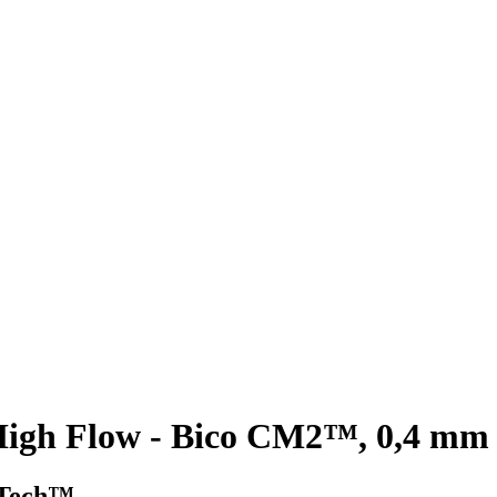
gh Flow - Bico CM2™, 0,4 mm
wTech™