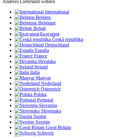
Anderes Lieferland wählen
International
Belgien
Belgique
België
България
Česká republika
Deutschland
España
France
Hrvatska
Ireland
Italia
Magyar
Nederland
Österreich
Polska
Portugal
Slovenija
Slovensko
Suomi
Sverige
Great Britain
Schweiz