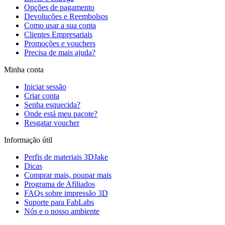
Opções de pagamento
Devoluções e Reembolsos
Como usar a sua conta
Clientes Empresariais
Promoções e vouchers
Precisa de mais ajuda?
Minha conta
Iniciar sessão
Criar conta
Senha esquecida?
Onde está meu pacote?
Resgatar voucher
Informação útil
Perfis de materiais 3DJake
Dicas
Comprar mais, poupar mais
Programa de Afiliados
FAQs sobre impressão 3D
Suporte para FabLabs
Nós e o nosso ambiente