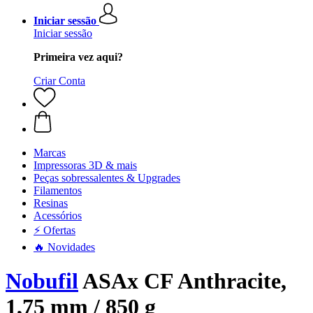
Iniciar sessão
Iniciar sessão
Primeira vez aqui?
Criar Conta
Marcas
Impressoras 3D & mais
Peças sobressalentes & Upgrades
Filamentos
Resinas
Acessórios
⚡ Ofertas
🔥 Novidades
Nobufil
ASAx CF Anthracite,
1,75 mm / 850 g