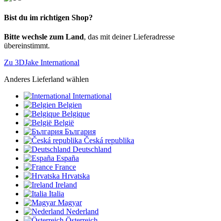
Bist du im richtigen Shop?
Bitte wechsle zum Land
, das mit deiner Lieferadresse
übereinstimmt.
Zu 3DJake International
Anderes Lieferland wählen
International
Belgien
Belgique
België
България
Česká republika
Deutschland
España
France
Hrvatska
Ireland
Italia
Magyar
Nederland
Österreich