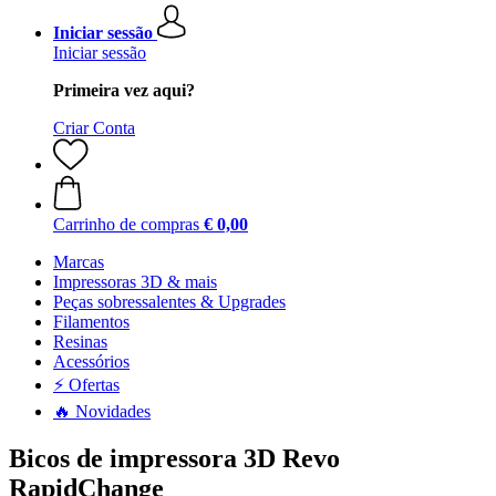
Iniciar sessão
Iniciar sessão
Primeira vez aqui?
Criar Conta
Carrinho de compras
€ 0,00
Marcas
Impressoras 3D & mais
Peças sobressalentes & Upgrades
Filamentos
Resinas
Acessórios
⚡ Ofertas
🔥 Novidades
Bicos de impressora 3D Revo
RapidChange