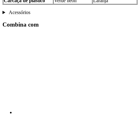
Carcaça de plástico
Verde néon
Laranja
Acessórios
Combina com