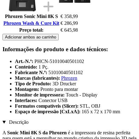
Phrozen Sonic Mini 8K S
€ 358,99
Phrozen Wash & Cure Kit
€ 286,99
Preço total:
€ 645,98
Adicionar ambos ao carrinho
Informações do produto e dados técnicos:
Art.-N.º:
PHCN-51010040501102
Conteúdo:
1 Pç.
Fabricante N.º:
51010040501102
Marcas (fabricantes):
Phrozen
Tipo de Produto:
3D Drucker
Montagem:
Pronto para montar
Monitor de impressora:
Touch - Display
Interfaces:
Conector USB
Formatos compatíveis (Slicer):
STL, OBJ
Espaço de impressão [CxLxA]:
165 x 72 x 170 mm
Descrição
A
Sonic Mini 8K S da Phrozen
é a impressora de resina perfeita
para quem está a mergulhar no mundo criativo da impressão 3D pela