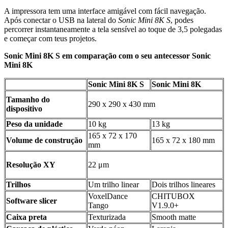
A impressora tem uma interface amigável com fácil navegação.
Após conectar o USB na lateral do
Sonic Mini 8K S
, podes
percorrer instantaneamente a tela sensível ao toque de 3,5 polegadas
e começar com teus projetos.
Sonic Mini 8K S em comparação com o seu antecessor Sonic
Mini 8K
Sonic Mini 8K S
Sonic Mini 8K
Tamanho do
290 x 290 x 430 mm
dispositivo
Peso da unidade
10 kg
13 kg
165 x 72 x 170
Volume de construção
165 x 72 x 180 mm
mm
Resolução XY
22 μm
Trilhos
Um trilho linear
Dois trilhos lineares
VoxelDance
CHITUBOX
Software slicer
Tango
V1.9.0+
Caixa preta
Texturizada
Smooth matte