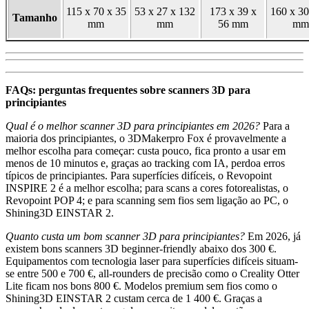
115 x 70 x 35
53 x 27 x 132
173 x 39 x
160 x 30
Tamanho
mm
mm
56 mm
mm
FAQs: perguntas frequentes sobre scanners 3D para
principiantes
Qual é o melhor scanner 3D para principiantes em 2026?
Para a
maioria dos principiantes, o 3DMakerpro Fox é provavelmente a
melhor escolha para começar: custa pouco, fica pronto a usar em
menos de 10 minutos e, graças ao tracking com IA, perdoa erros
típicos de principiantes. Para superfícies difíceis, o Revopoint
INSPIRE 2 é a melhor escolha; para scans a cores fotorealistas, o
Revopoint POP 4; e para scanning sem fios sem ligação ao PC, o
Shining3D EINSTAR 2.
Quanto custa um bom scanner 3D para principiantes?
Em 2026, já
existem bons scanners 3D beginner-friendly abaixo dos 300 €.
Equipamentos com tecnologia laser para superfícies difíceis situam-
se entre 500 e 700 €, all-rounders de precisão como o Creality Otter
Lite ficam nos bons 800 €. Modelos premium sem fios como o
Shining3D EINSTAR 2 custam cerca de 1 400 €. Graças a