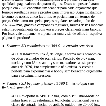
qualidade paga valores de quatro dígitos. Esses tempos acabaram,
porque em 2026 encontras um scanner para cada orçamento que
fornece resultados reais e prontos para impressão. Aqui mostramos-
te como os nossos cinco favoritos se posicionam em termos de
preço. Orientamo-nos pelos preços regulares (estado: junho de
2026) — mas, graças a campanhas regulares, muitos destes modelos
estão frequentemente disponíveis a preços claramente mais baixos.
Por isso, vale duplamente a pena dar uma vista de olhos à respetiva
página de produto!
►
Scanners 3D económicos até 300 € – a entrada sem risco
⇒ O 3DMakerpro Fox é, de longe, a forma mais económica
de obter resultados de scan sérios. Precisão de 0,07 mm,
tracking com IA e scanning sem marcadores a este preço;
antes de 2026, isto simplesmente não existia. A escolha
perfeita para experimentar o hobby sem beliscar o orçamento
para a próxima impressora.
►
Scanners 3D beginner-friendly até 700 € – tecnologia sem
limites de material
⇒ O Revopoint INSPIRE 2 traz, com o seu Dual-Mode de
linhas laser e luz estruturada, tecnologia profissional para a
classe de entrada, incluindo aptidão outdoor até 20 000 lux.