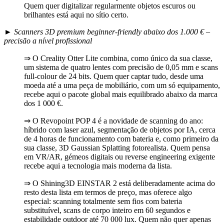
Quem quer digitalizar regularmente objetos escuros ou
brilhantes está aqui no sítio certo.
►
Scanners 3D premium beginner-friendly abaixo dos 1.000 € –
precisão a nível profissional
⇒ O Creality Otter Lite combina, como único da sua classe,
um sistema de quatro lentes com precisão de 0,05 mm e scans
full-colour de 24 bits. Quem quer captar tudo, desde uma
moeda até a uma peça de mobiliário, com um só equipamento,
recebe aqui o pacote global mais equilibrado abaixo da marca
dos 1 000 €.
⇒ O Revopoint POP 4 é a novidade de scanning do ano:
híbrido com laser azul, segmentação de objetos por IA, cerca
de 4 horas de funcionamento com bateria e, como primeiro da
sua classe, 3D Gaussian Splatting fotorealista. Quem pensa
em VR/AR, gémeos digitais ou reverse engineering exigente
recebe aqui a tecnologia mais moderna da lista.
⇒ O Shining3D EINSTAR 2 está deliberadamente acima do
resto desta lista em termos de preço, mas oferece algo
especial: scanning totalmente sem fios com bateria
substituível, scans de corpo inteiro em 60 segundos e
estabilidade outdoor até 70 000 lux. Quem não quer apenas