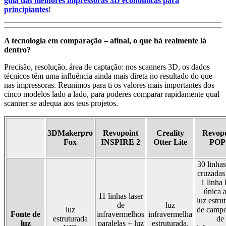
guia das melhores impressoras 3D económicas para
principiantes
!
A tecnologia em comparação – afinal, o que há realmente lá
dentro?
Precisão, resolução, área de captação: nos scanners 3D, os dados
técnicos têm uma influência ainda mais direta no resultado do que
nas impressoras. Reunimos para ti os valores mais importantes dos
cinco modelos lado a lado, para poderes comparar rapidamente qual
scanner se adequa aos teus projetos.
3DMakerpro
Revopoint
Creality
Revopo
Fox
INSPIRE 2
Otter Lite
POP
30 linhas
cruzadas
1 linha 
única 
11 linhas laser
luz estru
de
luz
luz
de campo
Fonte de
infravermelhos
infravermelha
estruturada
de
luz
paralelas + luz
estruturada,