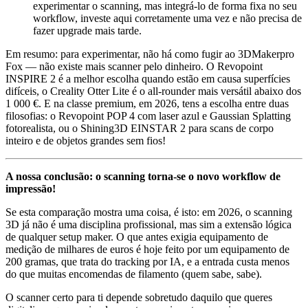
experimentar o scanning, mas integrá-lo de forma fixa no seu
workflow, investe aqui corretamente uma vez e não precisa de
fazer upgrade mais tarde.
Em resumo: para experimentar, não há como fugir ao 3DMakerpro
Fox — não existe mais scanner pelo dinheiro. O Revopoint
INSPIRE 2 é a melhor escolha quando estão em causa superfícies
difíceis, o Creality Otter Lite é o all-rounder mais versátil abaixo dos
1 000 €. E na classe premium, em 2026, tens a escolha entre duas
filosofias: o Revopoint POP 4 com laser azul e Gaussian Splatting
fotorealista, ou o Shining3D EINSTAR 2 para scans de corpo
inteiro e de objetos grandes sem fios!
A nossa conclusão: o scanning torna-se o novo workflow de
impressão!
Se esta comparação mostra uma coisa, é isto: em 2026, o scanning
3D já não é uma disciplina profissional, mas sim a extensão lógica
de qualquer setup maker. O que antes exigia equipamento de
medição de milhares de euros é hoje feito por um equipamento de
200 gramas, que trata do tracking por IA, e a entrada custa menos
do que muitas encomendas de filamento (quem sabe, sabe).
O scanner certo para ti depende sobretudo daquilo que queres