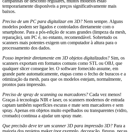
campanhas de desconto regulares, muitos modelos estão
temporariamente disponíveis a preços significativamente mais
baixos.
Preciso de um PC para digitalizar em 3D?
Nem sempre. Alguns
modelos podem ser ligados e controlados diretamente com o
smartphone. Para a pós-edição de scans grandes (limpeza da mesh,
reparação), um PC é, no entanto, recomendável. Sobretudo os
scanners mais potentes exigem um computador à altura para o
processamento dos dados.
Posso imprimir diretamente em 3D objetos digitalizados?
Sim, os
scanners exportam em formatos comuns como STL ou OBJ, que
qualquer slicer consegue ler. O software fornecido assume, em
grande parte automaticamente, etapas como o fecho de buracos e a
otimização da mesh, para que os modelos estejam, normalmente,
prontos para impressão.
Preciso de spray de scanning ou marcadores?
Cada vez menos!
Graças à tecnologia NIR e laser, os scanners modernos de entrada
captam também superfícies escuras e mate sem marcadores e sem
spray. Apenas em objetos muito espelhados ou transparentes (vidro,
cromado) continua a ajudar um spray mate.
Que precisão deve ter um scanner 3D para impressão 3D?
Para a
maioria dos projetos maker (por exemplo, decoração, figuras, peças