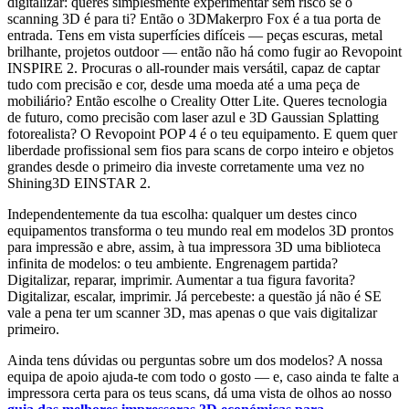
digitalizar: queres simplesmente experimentar sem risco se o
scanning 3D é para ti? Então o 3DMakerpro Fox é a tua porta de
entrada. Tens em vista superfícies difíceis — peças escuras, metal
brilhante, projetos outdoor — então não há como fugir ao Revopoint
INSPIRE 2. Procuras o all-rounder mais versátil, capaz de captar
tudo com precisão e cor, desde uma moeda até a uma peça de
mobiliário? Então escolhe o Creality Otter Lite. Queres tecnologia
de futuro, como precisão com laser azul e 3D Gaussian Splatting
fotorealista? O Revopoint POP 4 é o teu equipamento. E quem quer
liberdade profissional sem fios para scans de corpo inteiro e objetos
grandes desde o primeiro dia investe corretamente uma vez no
Shining3D EINSTAR 2.
Independentemente da tua escolha: qualquer um destes cinco
equipamentos transforma o teu mundo real em modelos 3D prontos
para impressão e abre, assim, à tua impressora 3D uma biblioteca
infinita de modelos: o teu ambiente. Engrenagem partida?
Digitalizar, reparar, imprimir. Aumentar a tua figura favorita?
Digitalizar, escalar, imprimir. Já percebeste: a questão já não é SE
vale a pena ter um scanner 3D, mas apenas o que vais digitalizar
primeiro.
Ainda tens dúvidas ou perguntas sobre um dos modelos? A nossa
equipa de apoio ajuda-te com todo o gosto — e, caso ainda te falte a
impressora certa para os teus scans, dá uma vista de olhos ao nosso