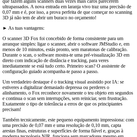
que fazem alguns scanners duas vezes mais caros parecerem
ultrapassados. A nova entrada em laranja vivo traz uma precisão de
0,07 mm e é, por isso, a prova perfeita de que começar no scanning
3D já não tem de abrir um buraco no orçamento!
► As tuas vantagens:
O scanner 3D Fox foi concebido de forma consistente para um
arranque simples: ligar o scanner, abrir o software JMStudio e, em
menos de 10 minutos, estás pronto, sem maratonas de calibração.
Durante o scan, o software mostra-te uma pré-visualização 3D em
direto com indicação de distância e tracking, para veres
imediatamente se está tudo certo. Primeiro scan? O assistente de
configuração guiado acompanha-te passo a passo.
Um verdadeiro destaque é o tracking visual assistido por IA: se
estiveres a digitalizar demasiado depressa ou perderes o
alinhamento, o Fox reconhece novamente o teu objeto em segundos
e continua o scan sem interrupções, sem reiniciar, sem frustração.
Exatamente o tipo de tolerância a erros de que os principiantes
precisam!
Também tecnicamente, este pequeno equipamento impressiona: com
uma precisão de 0,07 mm e uma resolução de 0,10 mm, capta
arestas finas, estruturas e superfícies de forma fiável e, graças à
moderna tecnologia NIR, funciona sem marcadores mesmo em