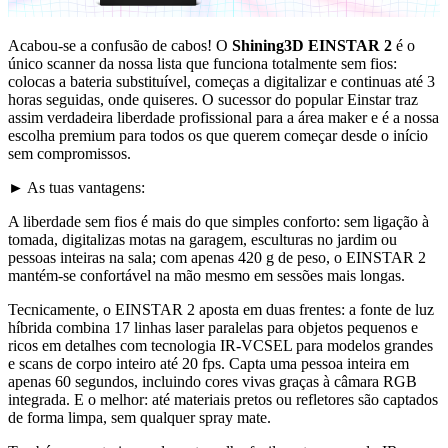
Acabou-se a confusão de cabos! O
Shining3D EINSTAR 2
é o
único scanner da nossa lista que funciona totalmente sem fios:
colocas a bateria substituível, começas a digitalizar e continuas até 3
horas seguidas, onde quiseres. O sucessor do popular Einstar traz
assim verdadeira liberdade profissional para a área maker e é a nossa
escolha premium para todos os que querem começar desde o início
sem compromissos.
► As tuas vantagens:
A liberdade sem fios é mais do que simples conforto: sem ligação à
tomada, digitalizas motas na garagem, esculturas no jardim ou
pessoas inteiras na sala; com apenas 420 g de peso, o EINSTAR 2
mantém-se confortável na mão mesmo em sessões mais longas.
Tecnicamente, o EINSTAR 2 aposta em duas frentes: a fonte de luz
híbrida combina 17 linhas laser paralelas para objetos pequenos e
ricos em detalhes com tecnologia IR-VCSEL para modelos grandes
e scans de corpo inteiro até 20 fps. Capta uma pessoa inteira em
apenas 60 segundos, incluindo cores vivas graças à câmara RGB
integrada. E o melhor: até materiais pretos ou refletores são captados
de forma limpa, sem qualquer spray mate.