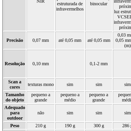
NIR
infraver
estruturada de
binocular
próxi
infravermelhos
luz estru
VCSEL
infraver
próxi
0,03 m
Precisão
0,07 mm
até 0,05 mm
até 0,05 mm
0,05 mm
(m)
Resolução
0,10 mm
0,1-2 mm
Scan a
texturas mono
sim
sim
sim
cores
Tamanho
pequeno a
pequeno a
pequeno a
pequen
do objeto
grande
médio
grande
médi
Adequado
para
não
sim
sim
sim
outdoor
Peso
210 g
190 g
300 g
286 