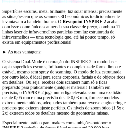
Superfícies escuras, metal brilhante, luz solar intensa: precisamente
as situações em que os scanners 3D económicos tradicionalmente
levantavam a bandeira branca. O
Revopoint INSPIRE 2
acaba
com isso: como único scanner da sua classe de preço, combina 11
linhas laser de infravermelhos paralelas com luz estruturada de
infravermelhos — uma tecnologia que, até há pouco tempo, só
existia em equipamentos profissionais!
► As tuas vantagens:
O sistema Dual-Mode é o coração do INSPIRE 2: o modo laser
capta superfícies escuras, brilhantes e complexas de forma limpa e
estável, mesmo sem spray de scanning. O modo de luz estruturada,
por outro lado, é ideal para scans corporais, faciais e de objetos ricos
em detalhes. Ou seja, recebes dois scanners num só e ficas
preparado para praticamente qualquer material! Também em
precisão, o INSPIRE 2 joga numa liga elevada: com uma exatidão
de até 0,05 mm e uma precisão de até 0,03 mm, fornece modelos
extremamente nítidos, adequados também para reverse engineering e
projetos que exigem ajuste perfeito. Os níveis de zoom ótico (1,5x e
2x) extraem todos os detalhes mesmo de geometrias mistas.
Especialmente prático para makers com ambições outdoor: o
INSPIRE 2 trabalha de forma fiável mesmo até 20 000 lux;