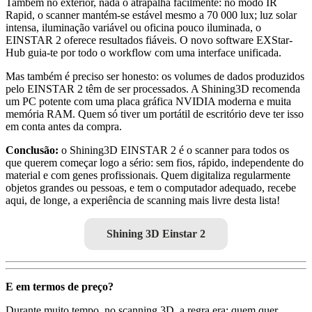
Também no exterior, nada o atrapalha facilmente: no modo IR
Rapid, o scanner mantém-se estável mesmo a 70 000 lux; luz solar
intensa, iluminação variável ou oficina pouco iluminada, o
EINSTAR 2 oferece resultados fiáveis. O novo software EXStar-
Hub guia-te por todo o workflow com uma interface unificada.
Mas também é preciso ser honesto: os volumes de dados produzidos
pelo EINSTAR 2 têm de ser processados. A Shining3D recomenda
um PC potente com uma placa gráfica NVIDIA moderna e muita
memória RAM. Quem só tiver um portátil de escritório deve ter isso
em conta antes da compra.
Conclusão:
o Shining3D EINSTAR 2 é o scanner para todos os
que querem começar logo a sério: sem fios, rápido, independente do
material e com genes profissionais. Quem digitaliza regularmente
objetos grandes ou pessoas, e tem o computador adequado, recebe
aqui, de longe, a experiência de scanning mais livre desta lista!
Shining 3D Einstar 2
E em termos de preço?
Durante muito tempo, no scanning 3D, a regra era: quem quer