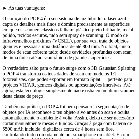
► As tuas vantagens:
O coração do POP 4 é o seu sistema de luz híbrido: o laser azul
capta os detalhes mais finos e domina precisamente as superfícies
em que os scanners clássicos falham: plástico preto brilhante, metal
polido, tecidos escuros, tudo sem spray de scanning. O modo de
infravermelhos próximos (VCSEL), por sua vez, trata de objetos
grandes e pessoas a uma distância de até 800 mm. No total, cinco
modos de scan cobrem tudo: desde cavidades profundas com scan
de linha única até ao scan rápido de grandes superfícies.
O verdadeiro salto para o futuro surge com o 3D Gaussian Splatting:
o POP 4 transforma os teus dados de scan em modelos 1:1
fotorealistas, que podes exportar em formato Splat — perfeito para
projetos VR/AR, gémeos digitais ou apresentações imersivas. Até
agora, esta tecnologia simplesmente não existia em nenhum scanner
desta classe de preço!
Também na prática, o POP 4 foi bem pensado: a segmentação de
objetos por IA reconhece o teu objeto-alvo antes do scan e oculta
automaticamente o ambiente à volta. Assim, deixa de ser necessário
cortar manualmente mesas e fundos. Graças à pega com bateria de
5500 mAh incluída, digitalizas cerca de 4 horas sem fios,
controlando tudo comodamente por smartphone ou tablet. E com