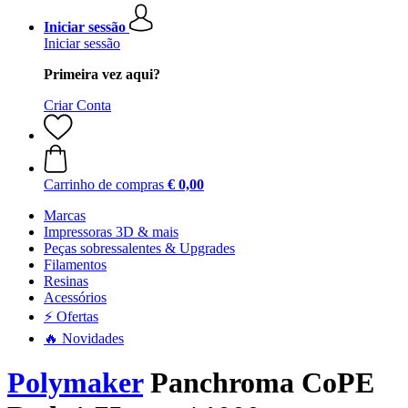
Iniciar sessão
Iniciar sessão
Primeira vez aqui?
Criar Conta
Carrinho de compras
€ 0,00
Marcas
Impressoras 3D & mais
Peças sobressalentes & Upgrades
Filamentos
Resinas
Acessórios
⚡ Ofertas
🔥 Novidades
Polymaker
Panchroma CoPE