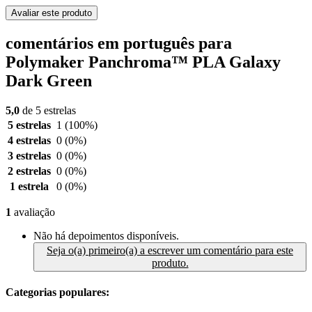
Avaliar este produto
comentários em português para
Polymaker Panchroma™ PLA Galaxy
Dark Green
5,0
de 5 estrelas
5 estrelas
1
(100%)
4 estrelas
0
(0%)
3 estrelas
0
(0%)
2 estrelas
0
(0%)
1 estrela
0
(0%)
1
avaliação
Não há depoimentos disponíveis.
Seja o(a) primeiro(a) a escrever um comentário para este
produto.
Categorias populares: