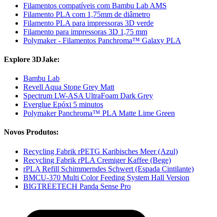
Filamentos compatíveis com Bambu Lab AMS
Filamento PLA com 1,75mm de diâmetro
Filamento PLA para impressoras 3D verde
Filamento para impressoras 3D 1,75 mm
Polymaker - Filamentos Panchroma™ Galaxy PLA
Explore 3DJake:
Bambu Lab
Revell Aqua Stone Grey Matt
Spectrum LW-ASA UltraFoam Dark Grey
Everglue Epóxi 5 minutos
Polymaker Panchroma™ PLA Matte Lime Green
Novos Produtos:
Recycling Fabrik rPETG Karibisches Meer (Azul)
Recycling Fabrik rPLA Cremiger Kaffee (Bege)
rPLA Refill Schimmerndes Schwert (Espada Cintilante)
BMCU-370 Multi Color Feeding System Hall Version
BIGTREETECH Panda Sense Pro