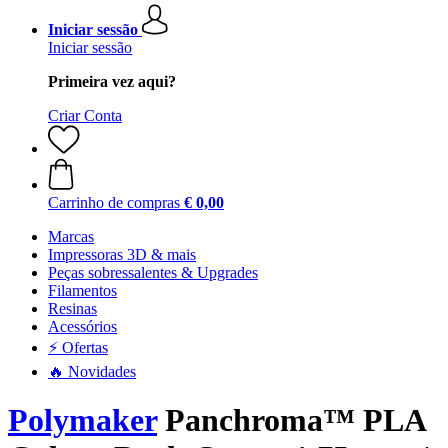
Iniciar sessão
Iniciar sessão
Primeira vez aqui?
Criar Conta
Carrinho de compras
€ 0,00
Marcas
Impressoras 3D & mais
Peças sobressalentes & Upgrades
Filamentos
Resinas
Acessórios
⚡ Ofertas
🔥 Novidades
Polymaker
Panchroma™ PLA