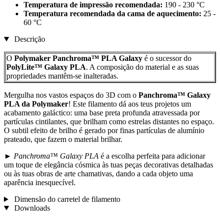
Temperatura de impressão recomendada:
190 - 230 °C
Temperatura recomendada da cama de aquecimento:
25 -
60 °C
Descrição
O
Polymaker Panchroma™ PLA Galaxy
é o sucessor do
PolyLite™ Galaxy PLA
. A composição do material e as suas
propriedades mantêm-se inalteradas.
Mergulha nos vastos espaços do 3D com o
Panchroma™ Galaxy
PLA da Polymaker
! Este filamento dá aos teus projetos um
acabamento galáctico: uma base preta profunda atravessada por
partículas cintilantes, que brilham como estrelas distantes no espaço.
O subtil efeito de brilho é gerado por finas partículas de alumínio
prateado, que fazem o material brilhar.
►
Panchroma™ Galaxy PLA
é a escolha perfeita para adicionar
um toque de elegância cósmica às tuas peças decorativas detalhadas
ou às tuas obras de arte chamativas, dando a cada objeto uma
aparência inesquecível.
Dimensão do carretel de filamento
Downloads