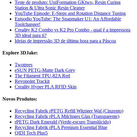
Teste de produto: UniFormation GKtwo, Resin Curing
Station & Ultra Sonic Resin Cleaner
YouTube Episode: E-Steps and Rotation Distance Tuning
Episodio YouTube: The Snapmaker U1: An Affordable
Toolchanger!
Creality K2 Combo vs K2 Pro Combo - qual é a impressora
3D ideal para ti?
Ideias de impressão 3D de última hora para a Páscoa
Explore 3DJake:
Twotrees
eSUN PETG-Matte Dark Grey
The Filament TPU-82A Red
Revopoint Trackit
Creality Hyper PLA RFID Skin
Novos Produtos:
Recycling Fabrik rPETG Refill Witziger Wal (Cinzento)
Recycling Fabrik rPLA Milchiges Glas (Transparente)
rPETG Dark Emerald (Verde-escuro Translúcido)
Recycling Fabrik rPLA Premium Essential Blue
QIDI Tech Plus5