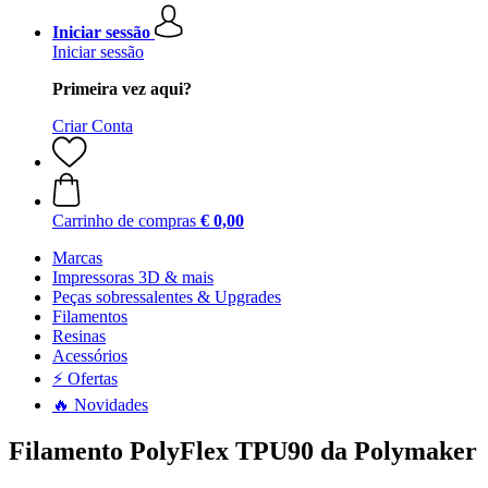
Iniciar sessão
Iniciar sessão
Primeira vez aqui?
Criar Conta
Carrinho de compras
€ 0,00
Marcas
Impressoras 3D & mais
Peças sobressalentes & Upgrades
Filamentos
Resinas
Acessórios
⚡ Ofertas
🔥 Novidades
Filamento PolyFlex TPU90 da Polymaker