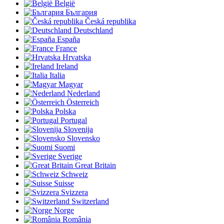
België
България
Česká republika
Deutschland
España
France
Hrvatska
Ireland
Italia
Magyar
Nederland
Österreich
Polska
Portugal
Slovenija
Slovensko
Suomi
Sverige
Great Britain
Schweiz
Suisse
Svizzera
Switzerland
Norge
România