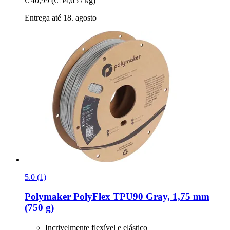
€ 40,99
(€ 54,65 / kg)
Entrega até 18. agosto
5.0 (1)
Polymaker
PolyFlex TPU90 Gray, 1,75 mm
(750 g)
Incrivelmente flexível e elástico