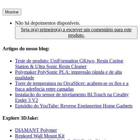
Mostrar
Não há depoimentos disponíveis.
Seja o(a) primeiro(a) a escrever um comentário para este
produto.
Artigos do nosso blog:
Teste de produto: UniFormation GKtwo, Resin Curing
Station & Ultra Sonic Resin Cleaner
Polymaker PolySonic PLA: impressão rápida e de alta
qualidade
Torre de temperatura no OrcaSlicer: acabem-se os fios e a
fraca aderência entre camadas
Instalação do sensor de nivelamento BLTouch na Creality
Ender 3 V2
Episódio do YouTube: Reverse Engineering Home Gadgets
Explore 3DJake:
DIAMANT Polymer
Repkord Wall Mount Kit