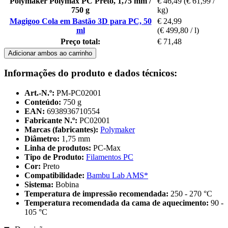
Polymaker Polymax PC Preto, 1,75 mm /
€ 46,49
(€ 61,99 /
750 g
kg)
Magigoo Cola em Bastão 3D para PC, 50
€ 24,99
ml
(€ 499,80 / l)
Preço total:
€ 71,48
Adicionar ambos ao carrinho
Informações do produto e dados técnicos:
Art.-N.º:
PM-PC02001
Conteúdo:
750 g
EAN:
6938936710554
Fabricante N.º:
PC02001
Marcas (fabricantes):
Polymaker
Diâmetro:
1,75 mm
Linha de produtos:
PC-Max
Tipo de Produto:
Filamentos PC
Cor:
Preto
Compatibilidade:
Bambu Lab AMS*
Sistema:
Bobina
Temperatura de impressão recomendada:
250 - 270 °C
Temperatura recomendada da cama de aquecimento:
90 -
105 °C