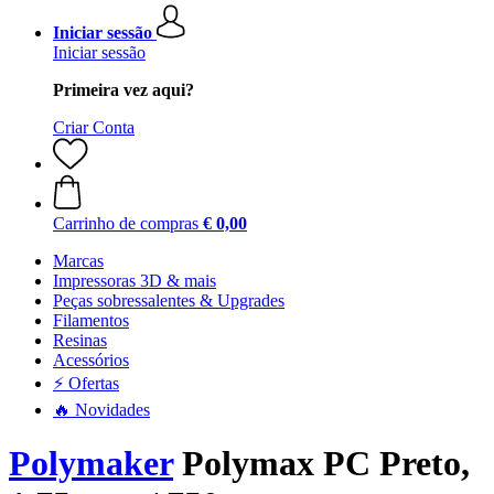
Iniciar sessão
Iniciar sessão
Primeira vez aqui?
Criar Conta
Carrinho de compras
€ 0,00
Marcas
Impressoras 3D & mais
Peças sobressalentes & Upgrades
Filamentos
Resinas
Acessórios
⚡ Ofertas
🔥 Novidades
Polymaker
Polymax PC Preto,