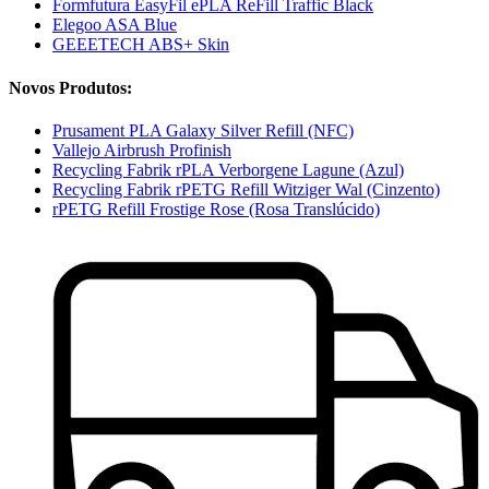
Formfutura EasyFil ePLA ReFill Traffic Black
Elegoo ASA Blue
GEEETECH ABS+ Skin
Novos Produtos:
Prusament PLA Galaxy Silver Refill (NFC)
Vallejo Airbrush Profinish
Recycling Fabrik rPLA Verborgene Lagune (Azul)
Recycling Fabrik rPETG Refill Witziger Wal (Cinzento)
rPETG Refill Frostige Rose (Rosa Translúcido)