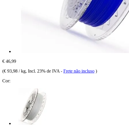
€ 46,99
(
€ 93,98 / kg
, Incl. 23% de IVA
-
Frete não incluso
)
Cor: