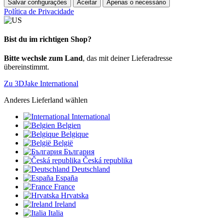
Salvar configurações
Aceitar
Apenas o necessário
Política de Privacidade
Bist du im richtigen Shop?
Bitte wechsle zum Land
, das mit deiner Lieferadresse
übereinstimmt.
Zu 3DJake International
Anderes Lieferland wählen
International
Belgien
Belgique
België
България
Česká republika
Deutschland
España
France
Hrvatska
Ireland
Italia