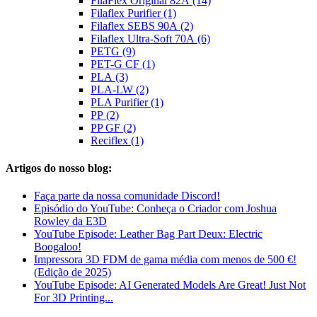
FilaFlex Original 82A (14)
Filaflex Purifier (1)
Filaflex SEBS 90A (2)
Filaflex Ultra-Soft 70A (6)
PETG (9)
PET-G CF (1)
PLA (3)
PLA-LW (2)
PLA Purifier (1)
PP (2)
PP GF (2)
Reciflex (1)
Artigos do nosso blog:
Faça parte da nossa comunidade Discord!
Episódio do YouTube: Conheça o Criador com Joshua
Rowley da E3D
YouTube Episode: Leather Bag Part Deux: Electric
Boogaloo!
Impressora 3D FDM de gama média com menos de 500 €!
(Edição de 2025)
YouTube Episode: AI Generated Models Are Great! Just Not
For 3D Printing...