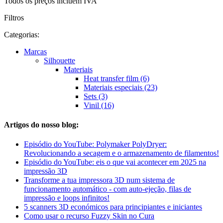
Todos os preços incluem IVA
Filtros
Categorias:
Marcas
Silhouette
Materiais
Heat transfer film (6)
Materiais especiais (23)
Sets (3)
Vinil (16)
Artigos do nosso blog:
Episódio do YouTube: Polymaker PolyDryer:
Revolucionando a secagem e o armazenamento de filamentos!
Episódio do YouTube: eis o que vai acontecer em 2025 na
impressão 3D
Transforme a tua impressora 3D num sistema de
funcionamento automático - com auto-ejeção, filas de
impressão e loops infinitos!
5 scanners 3D económicos para principiantes e iniciantes
Como usar o recurso Fuzzy Skin no Cura