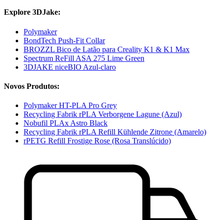
Explore 3DJake:
Polymaker
BondTech Push-Fit Collar
BROZZL Bico de Latão para Creality K1 & K1 Max
Spectrum ReFill ASA 275 Lime Green
3DJAKE niceBIO Azul-claro
Novos Produtos:
Polymaker HT-PLA Pro Grey
Recycling Fabrik rPLA Verborgene Lagune (Azul)
Nobufil PLAx Astro Black
Recycling Fabrik rPLA Refill Kühlende Zitrone (Amarelo)
rPETG Refill Frostige Rose (Rosa Translúcido)