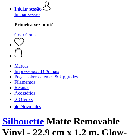
Iniciar sessão
Iniciar sessão
Primeira vez aqui?
Criar Conta
Marcas
Impressoras 3D & mais
Peças sobressalentes & Upgrades
Filamentos
Resinas
Acessórios
⚡ Ofertas
🔥 Novidades
Silhouette
Matte Removable
Vinyl - 22,9 cm x 1,2 m, Glow-