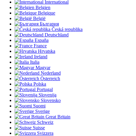
International
Belgien
Belgique
België
България
Česká republika
Deutschland
España
France
Hrvatska
Ireland
Italia
Magyar
Nederland
Österreich
Polska
Portugal
Slovenija
Slovensko
Suomi
Sverige
Great Britain
Schweiz
Suisse
Svizzera