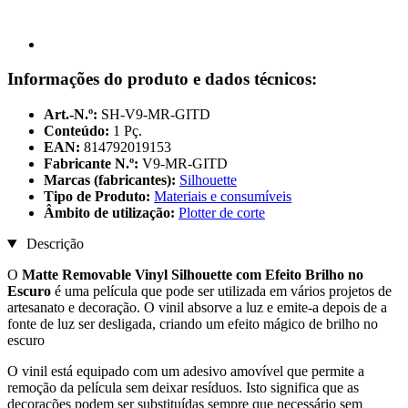
Informações do produto e dados técnicos:
Art.-N.º:
SH-V9-MR-GITD
Conteúdo:
1 Pç.
EAN:
814792019153
Fabricante N.º:
V9-MR-GITD
Marcas (fabricantes):
Silhouette
Tipo de Produto:
Materiais e consumíveis
Âmbito de utilização:
Plotter de corte
Descrição
O
Matte Removable Vinyl Silhouette com Efeito Brilho no
Escuro
é uma película que pode ser utilizada em vários projetos de
artesanato e decoração. O vinil absorve a luz e emite-a depois de a
fonte de luz ser desligada, criando um efeito mágico de brilho no
escuro
O vinil está equipado com um adesivo amovível que permite a
remoção da película sem deixar resíduos. Isto significa que as
decorações podem ser substituídas sempre que necessário sem