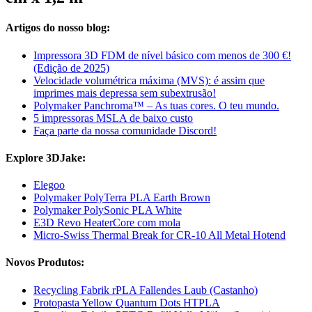
Artigos do nosso blog:
Impressora 3D FDM de nível básico com menos de 300 €!
(Edição de 2025)
Velocidade volumétrica máxima (MVS): é assim que
imprimes mais depressa sem subextrusão!
Polymaker Panchroma™ – As tuas cores. O teu mundo.
5 impressoras MSLA de baixo custo
Faça parte da nossa comunidade Discord!
Explore 3DJake:
Elegoo
Polymaker PolyTerra PLA Earth Brown
Polymaker PolySonic PLA White
E3D Revo HeaterCore com mola
Micro-Swiss Thermal Break for CR-10 All Metal Hotend
Novos Produtos:
Recycling Fabrik rPLA Fallendes Laub (Castanho)
Protopasta Yellow Quantum Dots HTPLA