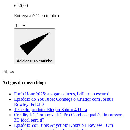
€ 30,99
Entrega até 11. setembro
Adicionar ao carrinho
Filtros
Artigos do nosso blog:
Earth Hour 2025: apagar as luzes, brilhar no escuro!
Episódio do YouTube: Conheça o Criador com Joshua
Rowley da E3D
Teste do produto: Elegoo Saturn 4 Ultra
Creality K2 Combo vs K2 Pro Combo - qual é a impressora
3D ideal para ti?
Episódio YouTube: Anycubic Kobra S1 Review - Um