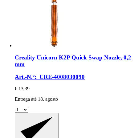
Creality
Unicorn K2P Quick Swap Nozzle, 0,2
mm
Art.-N.º: CRE-4008030090
€ 13,39
Entrega até 18. agosto