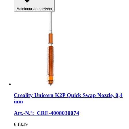
Adicionar ao carrinho
Creality
Unicorn K2P Quick Swap Nozzle, 0,4
mm
Art.-N.º: CRE-4008030074
€ 13,39