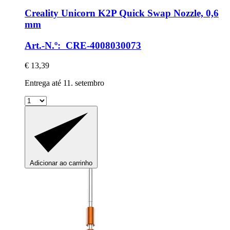
Creality
Unicorn K2P Quick Swap Nozzle, 0,6
mm
Art.-N.º: CRE-4008030073
€ 13,39
Entrega até 11. setembro
Adicionar ao carrinho