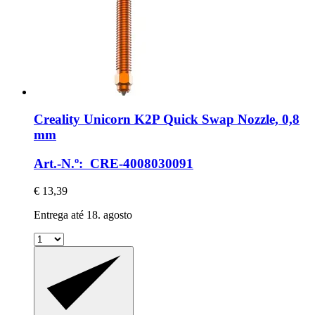
Creality
Unicorn K2P Quick Swap Nozzle, 0,8
mm
Art.-N.º: CRE-4008030091
€ 13,39
Entrega até 18. agosto