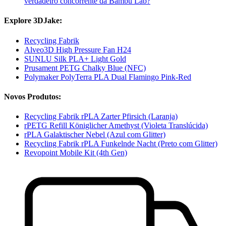
verdadeiro concorrente da Bambu Lab?
Explore 3DJake:
Recycling Fabrik
Alveo3D High Pressure Fan H24
SUNLU Silk PLA+ Light Gold
Prusament PETG Chalky Blue (NFC)
Polymaker PolyTerra PLA Dual Flamingo Pink-Red
Novos Produtos:
Recycling Fabrik rPLA Zarter Pfirsich (Laranja)
rPETG Refill Königlicher Amethyst (Violeta Translúcida)
rPLA Galaktischer Nebel (Azul com Glitter)
Recycling Fabrik rPLA Funkelnde Nacht (Preto com Glitter)
Revopoint Mobile Kit (4th Gen)