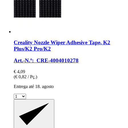
Creality
Nozzle Wiper Adhesive Tape, K2
Plus/K2 Pro/K2
Art.-N.º: CRE-4004010278
€ 4,09
(€ 0,82 / Pç.)
Entrega até 18. agosto