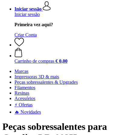
Iniciar sessão
Iniciar sessão
Primeira vez aqui?
Criar Conta
Carrinho de compras
€ 0,00
Marcas
Impressoras 3D & mais
Peças sobressalentes & Upgrades
Filamentos
Resinas
Acessórios
⚡ Ofertas
🔥 Novidades
Peças sobressalentes para