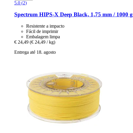
5.0 (2)
Spectrum
HIPS-​X Deep Black, 1,75 mm / 1000 g
Resistente a impacto
Fácil de imprimir
Embalagem limpa
€ 24,49
(€ 24,49 / kg)
Entrega até 18. agosto