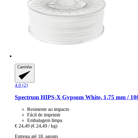
Carrinho
4.0 (2)
Spectrum
HIPS-​X Gypsum White, 1,75 mm / 10
Resistente ao impacto
Fácil de imprimir
Embalagem limpa
€ 24,49
(€ 24,49 / kg)
Entrega até 18. agosto