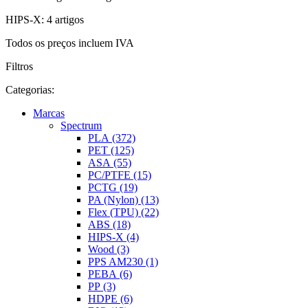
HIPS-X: 4 artigos
Todos os preços incluem IVA
Filtros
Categorias:
Marcas
Spectrum
PLA (372)
PET (125)
ASA (55)
PC/PTFE (15)
PCTG (19)
PA (Nylon) (13)
Flex (TPU) (22)
ABS (18)
HIPS-X (4)
Wood (3)
PPS AM230 (1)
PEBA (6)
PP (3)
HDPE (6)