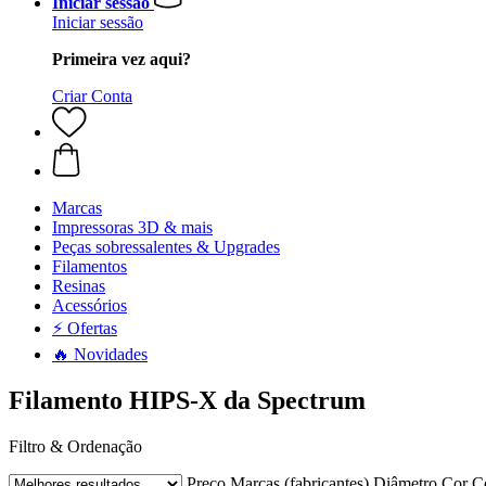
Iniciar sessão
Iniciar sessão
Primeira vez aqui?
Criar Conta
Marcas
Impressoras 3D & mais
Peças sobressalentes & Upgrades
Filamentos
Resinas
Acessórios
⚡ Ofertas
🔥 Novidades
Filamento HIPS-X da Spectrum
Filtro & Ordenação
Preço
Marcas (fabricantes)
Diâmetro
Cor
C