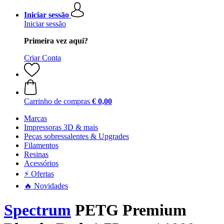
Iniciar sessão
Iniciar sessão
Primeira vez aqui?
Criar Conta
Carrinho de compras
€ 0,00
Marcas
Impressoras 3D & mais
Peças sobressalentes & Upgrades
Filamentos
Resinas
Acessórios
⚡ Ofertas
🔥 Novidades
Spectrum
PETG Premium