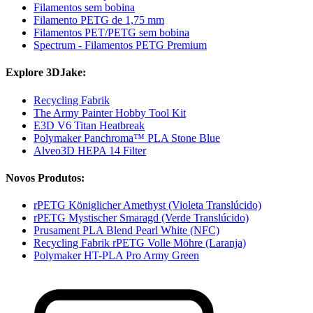
Filamentos sem bobina
Filamento PETG de 1,75 mm
Filamentos PET/PETG sem bobina
Spectrum - Filamentos PETG Premium
Explore 3DJake:
Recycling Fabrik
The Army Painter Hobby Tool Kit
E3D V6 Titan Heatbreak
Polymaker Panchroma™ PLA Stone Blue
Alveo3D HEPA 14 Filter
Novos Produtos:
rPETG Königlicher Amethyst (Violeta Translúcido)
rPETG Mystischer Smaragd (Verde Translúcido)
Prusament PLA Blend Pearl White (NFC)
Recycling Fabrik rPETG Volle Möhre (Laranja)
Polymaker HT-PLA Pro Army Green