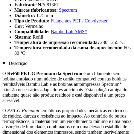
Fabricante N.º:
81367
Marcas (fabricantes):
Spectrum
Diâmetro:
1,75 mm
Tipo de Produto:
Filamentos PET / Copolyester
Cor:
Vermelho
Compatibilidade:
Bambu Lab AMS*
Sistema:
Refill
Temperatura de impressão recomendada:
230 - 255 °C
Temperatura recomendada da cama de aquecimento:
60 -
80 °C
Descrição
O
ReFill PET-G Premium da Spectrum
é um filamento sem
bobina enrolado num núcleo de cartão compatível com as bobinas
reutilizáveis Bambu Lab e as bobinas autoimpressas Spectrum* -
não são necessários adaptadores adicionais. Esta solução amiga do
ambiente quase não produz resíduos e está disponível a um preço
acessível!
O
PET-G Premium
tem ótimas propriedades mecânicas em termos
de rigidez, dureza e resistência ao impacto. Ao contrário de outros
termoplásticos, o material tem um encolhimento mínimo e uma baixa
absorção de humidade, combinados com uma elevada estabilidade
dimensional dos elementos impressos, sendo também incrivelmente