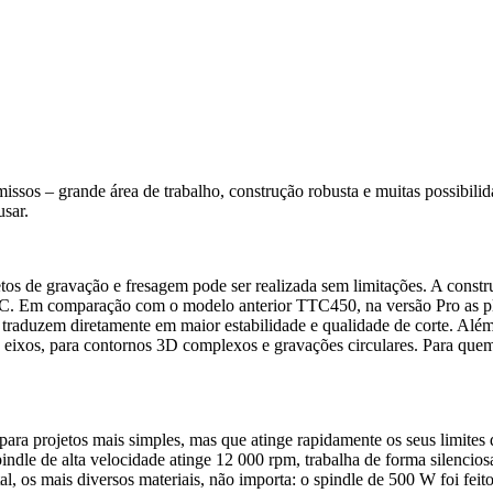
sos – grande área de trabalho, construção robusta e muitas possibili
usar.
os de gravação e fresagem pode ser realizada sem limitações. A constr
PVC. Em comparação com o modelo anterior TTC450, na versão Pro as pla
raduzem diretamente em maior estabilidade e qualidade de corte. Além
eixos, para contornos 3D complexos e gravações circulares. Para quem
 projetos mais simples, mas que atinge rapidamente os seus limites qua
ndle de alta velocidade atinge 12 000 rpm, trabalha de forma silenciosa
, os mais diversos materiais, não importa: o spindle de 500 W foi feit