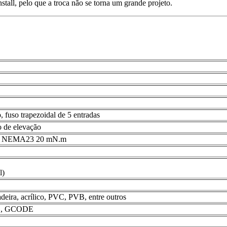
nstall, pelo que a troca não se torna um grande projeto.
fuso trapezoidal de 5 entradas
o de elevação
S, NEMA23 20 mN.m
l)
adeira, acrílico, PVC, PVB, entre outros
G, GCODE