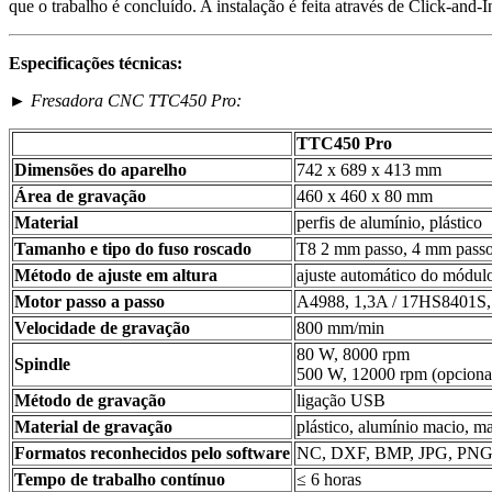
que o trabalho é concluído. A instalação é feita através de Click-and-I
Especificações técnicas:
►
Fresadora CNC TTC450 Pro:
TTC450 Pro
Dimensões do aparelho
742 x 689 x 413 mm
Área de gravação
460 x 460 x 80 mm
Material
perfis de alumínio, plástico
Tamanho e tipo do fuso roscado
T8 2 mm passo, 4 mm passo, 
Método de ajuste em altura
ajuste automático do módul
Motor passo a passo
A4988, 1,3A / 17HS8401
Velocidade de gravação
800 mm/min
80 W, 8000 rpm
Spindle
500 W, 12000 rpm (opciona
Método de gravação
ligação USB
Material de gravação
plástico, alumínio macio, m
Formatos reconhecidos pelo software
NC, DXF, BMP, JPG, PN
Tempo de trabalho contínuo
≤ 6 horas