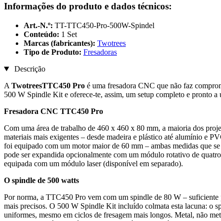
Informações do produto e dados técnicos:
Art.-N.º:
TT-TTC450-Pro-500W-Spindel
Conteúdo:
1 Set
Marcas (fabricantes):
Twotrees
Tipo de Produto:
Fresadoras
Descrição
A
TwotreesTTC450 Pro
é uma fresadora CNC que não faz compromis
500 W Spindle Kit e oferece-te, assim, um setup completo e pronto a 
Fresadora CNC TTC450 Pro
Com uma área de trabalho de 460 x 460 x 80 mm, a maioria dos projet
materiais mais exigentes – desde madeira e plástico até alumínio e 
foi equipado com um motor maior de 60 mm – ambas medidas que se t
pode ser expandida opcionalmente com um módulo rotativo de quatro 
equipada com um módulo laser (disponível em separado).
O spindle de 500 watts
Por norma, a TTC450 Pro vem com um spindle de 80 W – suficiente para
mais precisos. O 500 W Spindle Kit incluído colmata esta lacuna: o spi
uniformes, mesmo em ciclos de fresagem mais longos. Metal, não metal