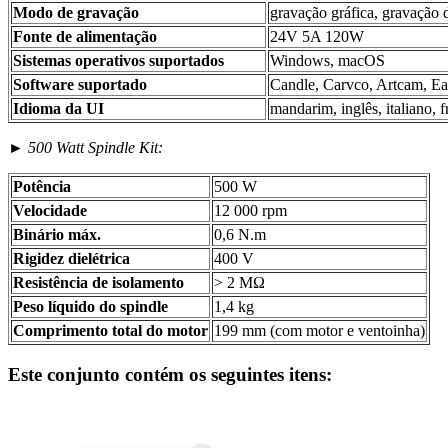
Modo de gravação
gravação gráfica, gravação 
Fonte de alimentação
24V 5A 120W
Sistemas operativos suportados
Windows, macOS
Software suportado
Candle, Carvco, Artcam, Ea
Idioma da UI
mandarim, inglês, italiano, 
►
500 Watt Spindle Kit:
Potência
500 W
Velocidade
12 000 rpm
Binário máx.
0,6 N.m
Rigidez dielétrica
400 V
Resistência de isolamento
> 2 MΩ
Peso líquido do spindle
1,4 kg
Comprimento total do motor
199 mm (com motor e ventoinha)
Este conjunto contém os seguintes itens: