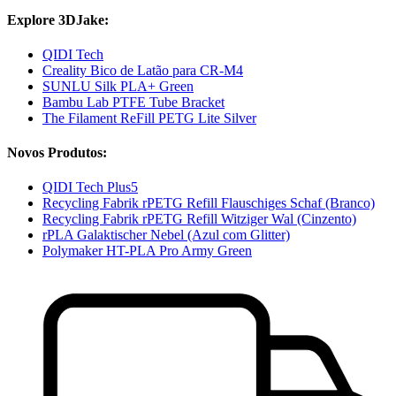
Explore 3DJake:
QIDI Tech
Creality Bico de Latão para CR-M4
SUNLU Silk PLA+ Green
Bambu Lab PTFE Tube Bracket
The Filament ReFill PETG Lite Silver
Novos Produtos:
QIDI Tech Plus5
Recycling Fabrik rPETG Refill Flauschiges Schaf (Branco)
Recycling Fabrik rPETG Refill Witziger Wal (Cinzento)
rPLA Galaktischer Nebel (Azul com Glitter)
Polymaker HT-PLA Pro Army Green