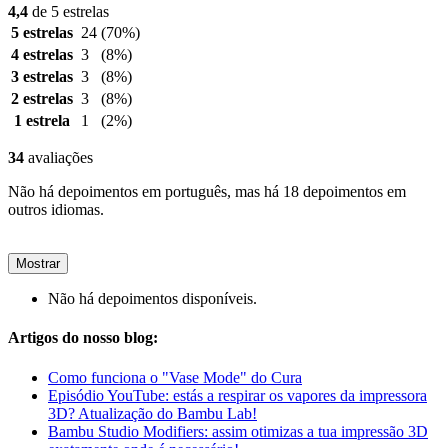
4,4
de 5 estrelas
5 estrelas
24
(70%)
4 estrelas
3
(8%)
3 estrelas
3
(8%)
2 estrelas
3
(8%)
1 estrela
1
(2%)
34
avaliações
Não há depoimentos em português, mas há 18 depoimentos em
outros idiomas.
Mostrar
Não há depoimentos disponíveis.
Artigos do nosso blog:
Como funciona o "Vase Mode" do Cura
Episódio YouTube: estás a respirar os vapores da impressora
3D? Atualização do Bambu Lab!
Bambu Studio Modifiers: assim otimizas a tua impressão 3D