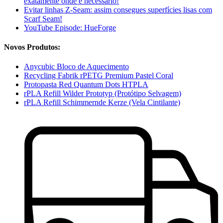
exatamente onde é necessário!
Evitar linhas Z-Seam: assim consegues superfícies lisas com
Scarf Seam!
YouTube Episode: HueForge
Novos Produtos:
Anycubic Bloco de Aquecimento
Recycling Fabrik rPETG Premium Pastel Coral
Protopasta Red Quantum Dots HTPLA
rPLA Refill Wilder Prototyp (Protótipo Selvagem)
rPLA Refill Schimmernde Kerze (Vela Cintilante)