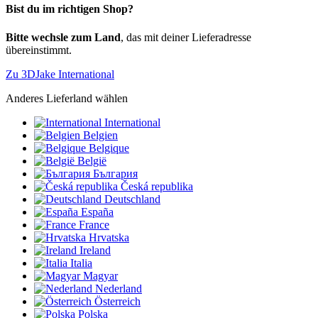
Bist du im richtigen Shop?
Bitte wechsle zum Land
, das mit deiner Lieferadresse
übereinstimmt.
Zu 3DJake International
Anderes Lieferland wählen
International
Belgien
Belgique
België
България
Česká republika
Deutschland
España
France
Hrvatska
Ireland
Italia
Magyar
Nederland
Österreich
Polska