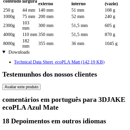
conteúdo
largura
externo
interno
(vazio)
250 g
44 mm
140 mm
51 mm
108 g
1000g
75 mm
200 mm
52 mm
240 g
103
2300g
300 mm
51,5 mm
605 g
mm
4000g
110 mm
350 mm
51,5 mm
870 g
182
8000g
355 mm
36 mm
1045 g
mm
Downloads
Technical Data Sheet_ecoPLA Matt
(142,19 KB)
Testemunhos dos nossos clientes
Avaliar este produto
comentários em português para 3DJAKE
ecoPLA Azul Mate
18 Depoimentos em outros idiomas