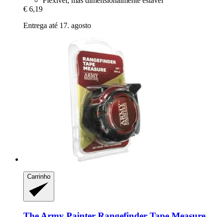
Flexível, mas dimensionalmente estável
€ 6,19
Entrega até 17. agosto
Carrinho
The Army Painter
Rangefinder Tape Measure