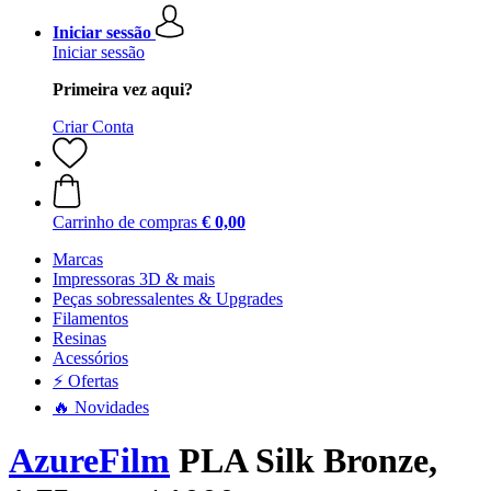
Iniciar sessão
Iniciar sessão
Primeira vez aqui?
Criar Conta
Carrinho de compras
€ 0,00
Marcas
Impressoras 3D & mais
Peças sobressalentes & Upgrades
Filamentos
Resinas
Acessórios
⚡ Ofertas
🔥 Novidades
AzureFilm
PLA Silk Bronze,