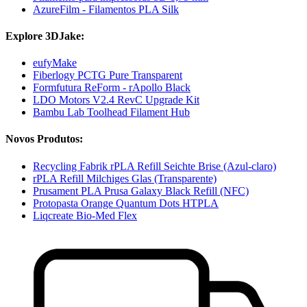
AzureFilm - Filamentos PLA Silk
Explore 3DJake:
eufyMake
Fiberlogy PCTG Pure Transparent
Formfutura ReForm - rApollo Black
LDO Motors V2.4 RevC Upgrade Kit
Bambu Lab Toolhead Filament Hub
Novos Produtos:
Recycling Fabrik rPLA Refill Seichte Brise (Azul-claro)
rPLA Refill Milchiges Glas (Transparente)
Prusament PLA Prusa Galaxy Black Refill (NFC)
Protopasta Orange Quantum Dots HTPLA
Liqcreate Bio-Med Flex