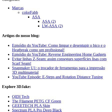
Marcas
colorFabb
ASA
ASA (2)
LW-ASA (2)
Artigos do nosso blog:
Episódio do YouTube: Como limpar e desentupir o bico e o
Heatbreak como um profissional!
Episódio do YouTube: Reverse Engineering Home Gadgets
Evitar linhas Z-Seam: assim consegues superfícies lisas com
Scarf Seam!
Snapmaker U1: o trocador de ferramentas para a impressão
3D multimaterial
YouTube Episode: E-Steps and Rotation Distance Tuning
Explore 3DJake:
QIDI Tech
The Filament PETG CF Green
GEEETECH PLA Skin
Spectrum PLA Pro Deep Black