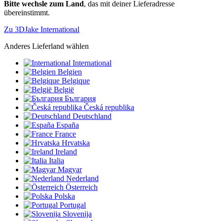
Bitte wechsle zum Land
, das mit deiner Lieferadresse
übereinstimmt.
Zu 3DJake International
Anderes Lieferland wählen
International
Belgien
Belgique
België
България
Česká republika
Deutschland
España
France
Hrvatska
Ireland
Italia
Magyar
Nederland
Österreich
Polska
Portugal
Slovenija