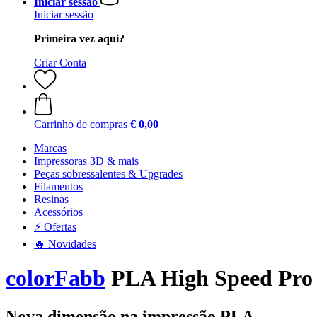
Iniciar sessão
Iniciar sessão
Primeira vez aqui?
Criar Conta
Carrinho de compras
€ 0,00
Marcas
Impressoras 3D & mais
Peças sobressalentes & Upgrades
Filamentos
Resinas
Acessórios
⚡ Ofertas
🔥 Novidades
colorFabb
PLA High Speed Pro 
Nova dimensão na impressão PLA