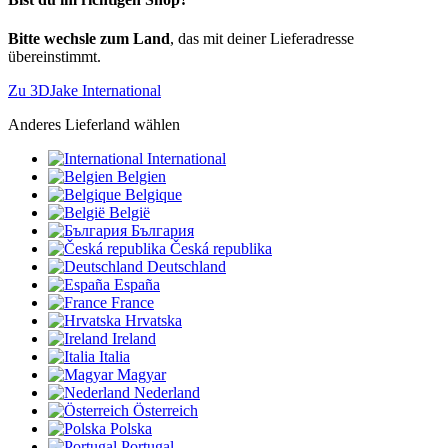
Bitte wechsle zum Land
, das mit deiner Lieferadresse
übereinstimmt.
Zu 3DJake International
Anderes Lieferland wählen
International
Belgien
Belgique
België
България
Česká republika
Deutschland
España
France
Hrvatska
Ireland
Italia
Magyar
Nederland
Österreich
Polska
Portugal