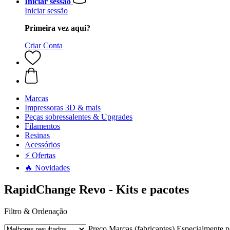
Iniciar sessão
Iniciar sessão
Primeira vez aqui?
Criar Conta
Marcas
Impressoras 3D & mais
Peças sobressalentes & Upgrades
Filamentos
Resinas
Acessórios
⚡ Ofertas
🔥 Novidades
RapidChange Revo - Kits e pacotes
Filtro & Ordenação
Preço
Marcas (fabricantes)
Especialmente p