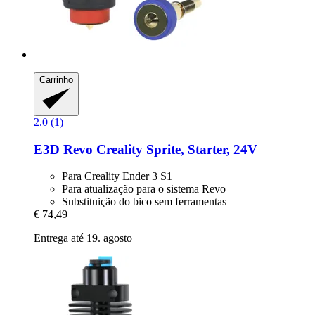
Carrinho
2.0 (1)
E3D
Revo Creality Sprite, Starter, 24V
Para Creality Ender 3 S1
Para atualização para o sistema Revo
Substituição do bico sem ferramentas
€ 74,49
Entrega até 19. agosto