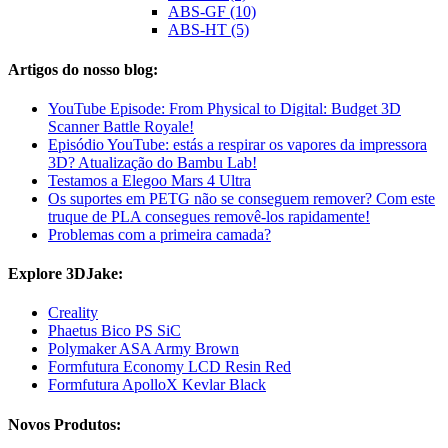
ABS-GF (10)
ABS-HT (5)
Artigos do nosso blog:
YouTube Episode: From Physical to Digital: Budget 3D
Scanner Battle Royale!
Episódio YouTube: estás a respirar os vapores da impressora
3D? Atualização do Bambu Lab!
Testamos a Elegoo Mars 4 Ultra
Os suportes em PETG não se conseguem remover? Com este
truque de PLA consegues removê-los rapidamente!
Problemas com a primeira camada?
Explore 3DJake:
Creality
Phaetus Bico PS SiC
Polymaker ASA Army Brown
Formfutura Economy LCD Resin Red
Formfutura ApolloX Kevlar Black
Novos Produtos: