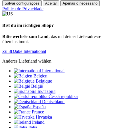
Salvar configurações
Aceitar
Apenas o necessário
Política de Privacidade
Bist du im richtigen Shop?
Bitte wechsle zum Land
, das mit deiner Lieferadresse
übereinstimmt.
Zu 3DJake International
Anderes Lieferland wählen
International
Belgien
Belgique
België
България
Česká republika
Deutschland
España
France
Hrvatska
Ireland
Italia