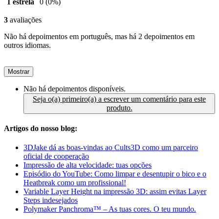
1 estrela
0
(0%)
3
avaliações
Não há depoimentos em português, mas há 2 depoimentos em
outros idiomas.
Mostrar
Não há depoimentos disponíveis.
Seja o(a) primeiro(a) a escrever um comentário para este
produto.
Artigos do nosso blog:
3DJake dá as boas-vindas ao Cults3D como um parceiro
oficial de cooperação
Impressão de alta velocidade: tuas opções
Episódio do YouTube: Como limpar e desentupir o bico e o
Heatbreak como um profissional!
Variable Layer Height na impressão 3D: assim evitas Layer
Steps indesejados
Polymaker Panchroma™ – As tuas cores. O teu mundo.