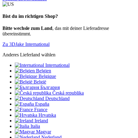
Bist du im richtigen Shop?
Bitte wechsle zum Land
, das mit deiner Lieferadresse
übereinstimmt.
Zu 3DJake International
Anderes Lieferland wählen
International
Belgien
Belgique
België
България
Česká republika
Deutschland
España
France
Hrvatska
Ireland
Italia
Magyar
Nederland