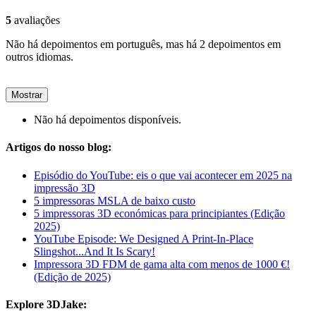
5
avaliações
Não há depoimentos em português, mas há 2 depoimentos em
outros idiomas.
Mostrar
Não há depoimentos disponíveis.
Artigos do nosso blog:
Episódio do YouTube: eis o que vai acontecer em 2025 na
impressão 3D
5 impressoras MSLA de baixo custo
5 impressoras 3D económicas para principiantes (Edição
2025)
YouTube Episode: We Designed A Print-In-Place
Slingshot...And It Is Scary!
Impressora 3D FDM de gama alta com menos de 1000 €!
(Edição de 2025)
Explore 3DJake: