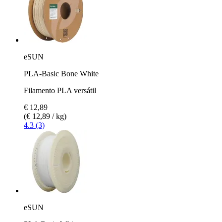
eSUN
PLA-Basic Bone White
Filamento PLA versátil
€ 12,89
(€ 12,89 / kg)
4.3 (3)
eSUN