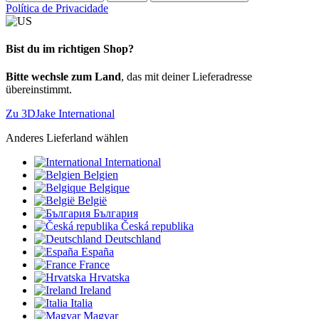
Política de Privacidade
Bist du im richtigen Shop?
Bitte wechsle zum Land
, das mit deiner Lieferadresse
übereinstimmt.
Zu 3DJake International
Anderes Lieferland wählen
International
Belgien
Belgique
België
България
Česká republika
Deutschland
España
France
Hrvatska
Ireland
Italia
Magyar