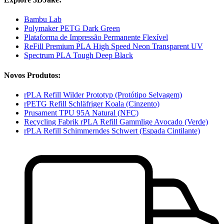
Bambu Lab
Polymaker PETG Dark Green
Plataforma de Impressão Permanente Flexível
ReFill Premium PLA High Speed Neon Transparent UV
Spectrum PLA Tough Deep Black
Novos Produtos:
rPLA Refill Wilder Prototyp (Protótipo Selvagem)
rPETG Refill Schläfriger Koala (Cinzento)
Prusament TPU 95A Natural (NFC)
Recycling Fabrik rPLA Refill Gammlige Avocado (Verde)
rPLA Refill Schimmerndes Schwert (Espada Cintilante)