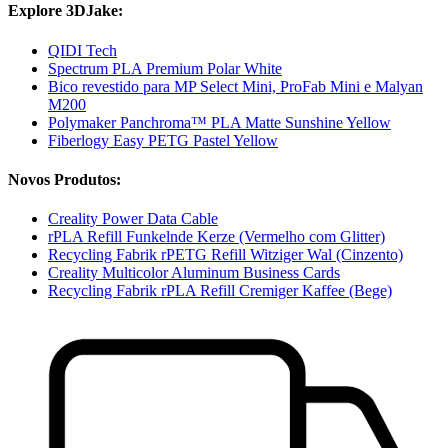
Explore 3DJake:
QIDI Tech
Spectrum PLA Premium Polar White
Bico revestido para MP Select Mini, ProFab Mini e Malyan
M200
Polymaker Panchroma™ PLA Matte Sunshine Yellow
Fiberlogy Easy PETG Pastel Yellow
Novos Produtos:
Creality Power Data Cable
rPLA Refill Funkelnde Kerze (Vermelho com Glitter)
Recycling Fabrik rPETG Refill Witziger Wal (Cinzento)
Creality Multicolor Aluminum Business Cards
Recycling Fabrik rPLA Refill Cremiger Kaffee (Bege)