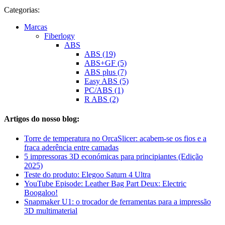
Categorias:
Marcas
Fiberlogy
ABS
ABS (19)
ABS+GF (5)
ABS plus (7)
Easy ABS (5)
PC/ABS (1)
R ABS (2)
Artigos do nosso blog:
Torre de temperatura no OrcaSlicer: acabem-se os fios e a
fraca aderência entre camadas
5 impressoras 3D económicas para principiantes (Edição
2025)
Teste do produto: Elegoo Saturn 4 Ultra
YouTube Episode: Leather Bag Part Deux: Electric
Boogaloo!
Snapmaker U1: o trocador de ferramentas para a impressão
3D multimaterial